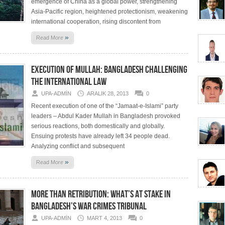
emergence of China as a global power, strengthening
Asia-Pacific region, heightened protectionism, weakening
international cooperation, rising discontent from
»
Read More
EXECUTION OF MULLAH: BANGLADESH CHALLENGING
THE INTERNATIONAL LAW
UPA-ADMIN
ARALIK 28, 2013
0
Recent execution of one of the “Jamaat-e-Islami” party
leaders – Abdul Kader Mullah in Bangladesh provoked
serious reactions, both domestically and globally.
Ensuing protests have already left 34 people dead.
Analyzing conflict and subsequent
»
Read More
MORE THAN RETRIBUTION: WHAT’S AT STAKE IN
BANGLADESH’S WAR CRIMES TRIBUNAL
UPA-ADMIN
MART 4, 2013
0