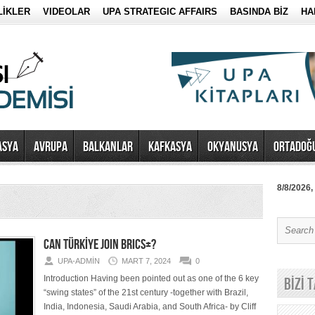
LİKLER
VIDEOLAR
UPA STRATEGIC AFFAIRS
BASINDA BİZ
HA
ASYA
AVRUPA
BALKANLAR
KAFKASYA
OKYANUSYA
ORTADOĞ
8/8/2026,
CAN TÜRKİYE JOIN BRICS+?
UPA-ADMIN
MART 7, 2024
0
Introduction Having been pointed out as one of the 6 key
BİZİ 
“swing states” of the 21st century -together with Brazil,
India, Indonesia, Saudi Arabia, and South Africa- by Cliff