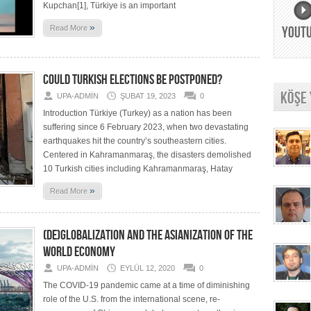
Kupchan[1], Türkiye is an important
»
Read More
YOUT
COULD TURKISH ELECTIONS BE POSTPONED?
KÖŞE
UPA-ADMIN
ŞUBAT 19, 2023
0
Introduction Türkiye (Turkey) as a nation has been
suffering since 6 February 2023, when two devastating
earthquakes hit the country’s southeastern cities.
Centered in Kahramanmaraş, the disasters demolished
10 Turkish cities including Kahramanmaraş, Hatay
»
Read More
(DE)GLOBALIZATION AND THE ASIANIZATION OF THE
WORLD ECONOMY
UPA-ADMIN
EYLÜL 12, 2020
0
The COVID-19 pandemic came at a time of diminishing
role of the U.S. from the international scene, re-