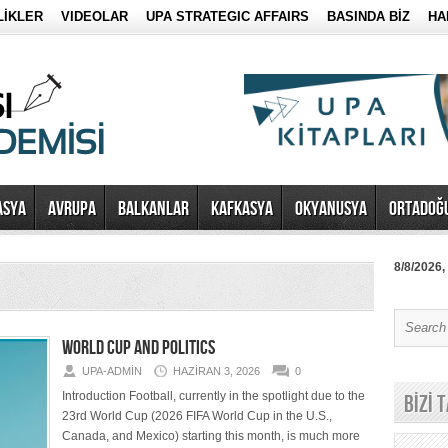
LİKLER
VIDEOLAR
UPA STRATEGIC AFFAIRS
BASINDA BİZ
HA
ASYA
AVRUPA
BALKANLAR
KAFKASYA
OKYANUSYA
ORTADOĞ
8/8/2026,
WORLD CUP AND POLITICS
UPA-ADMIN
HAZIRAN 3, 2026
0
Introduction Football, currently in the spotlight due to the
BİZİ 
23rd World Cup (2026 FIFA World Cup in the U.S.,
Canada, and Mexico) starting this month, is much more