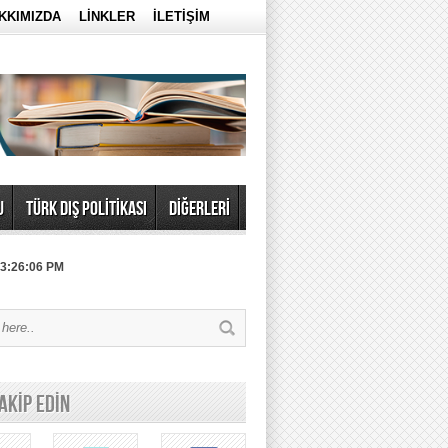
KKIMIZDA
LİNKLER
İLETİŞİM
U
TÜRK DIŞ POLİTİKASI
DİĞERLERİ
 3:26:06 PM
TAKİP EDİN