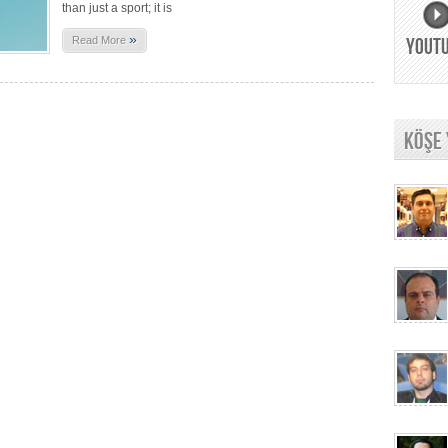
than just a sport; it is
»
Read More
YOUT
KÖŞE