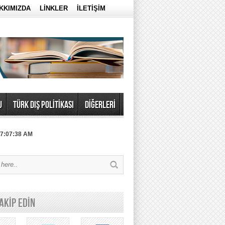
KKIMIZDA
LİNKLER
İLETİŞİM
U
TÜRK DIŞ POLİTİKASI
DİĞERLERİ
 7:07:38 AM
TAKİP EDİN