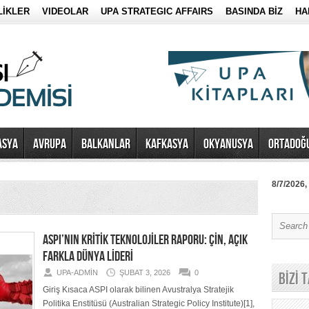
LİKLER
VIDEOLAR
UPA STRATEGIC AFFAIRS
BASINDA BİZ
HA
ASYA
AVRUPA
BALKANLAR
KAFKASYA
OKYANUSYA
ORTADOĞ
8/7/2026,
ASPI’NIN KRİTİK TEKNOLOJİLER RAPORU: ÇİN, AÇIK
FARKLA DÜNYA LİDERİ
UPA-ADMIN
ŞUBAT 3, 2026
0
BİZİ 
Giriş Kısaca ASPI olarak bilinen Avustralya Stratejik
Politika Enstitüsü (Australian Strategic Policy Institute)[1],