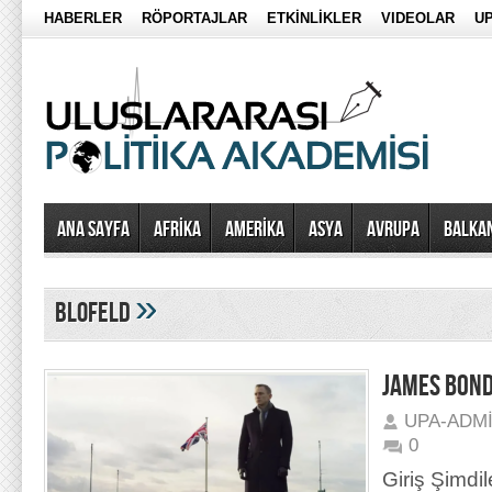
HABERLER
RÖPORTAJLAR
ETKİNLİKLER
VIDEOLAR
UP
Ana Sayfa
AFRİKA
AMERİKA
ASYA
AVRUPA
BALKA
»
blofeld
JAMES BOND 
UPA-ADM
0
Giriş Şimdil