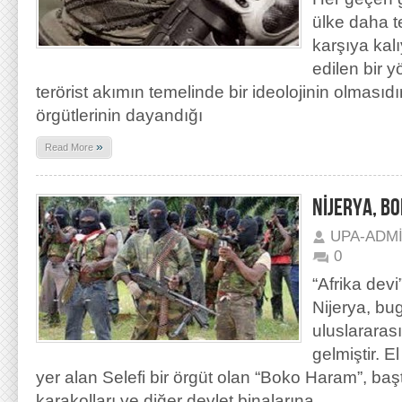
ülke daha t
karşıya kal
edilen bir y
terörist akımın temelinde bir ideolojinin olması
örgütlerinin dayandığı
»
Read More
NİJERYA, B
UPA-ADM
0
“Afrika devi
Nijerya, bug
uluslarara
gelmiştir. E
yer alan Selefi bir örgüt olan “Boko Haram”, başt
karakolları ve diğer devlet binalarına