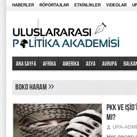
HABERLER
RÖPORTAJLAR
ETKİNLİKLER
VIDEOLAR
UP
Ana Sayfa
AFRİKA
AMERİKA
ASYA
AVRUPA
BALKA
»
boko haram
PKK VE IŞİD
MI?
UPA-ADM
Her geçen g