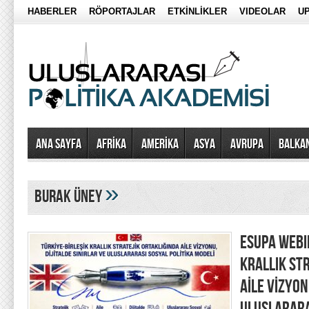
HABERLER
RÖPORTAJLAR
ETKİNLİKLER
VIDEOLAR
UP
Ana Sayfa
AFRİKA
AMERİKA
ASYA
AVRUPA
BALKA
»
burak üney
ESUPA WEBI
KRALLIK ST
AİLE VİZYON