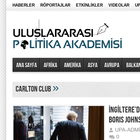
HABERLER
RÖPORTAJLAR
ETKİNLİKLER
VIDEOLAR
UP
Ana Sayfa
AFRİKA
AMERİKA
ASYA
AVRUPA
BALKA
»
Carlton Club
İNGİLTERE’
BORIS JOHNS
UPA-ADM
0