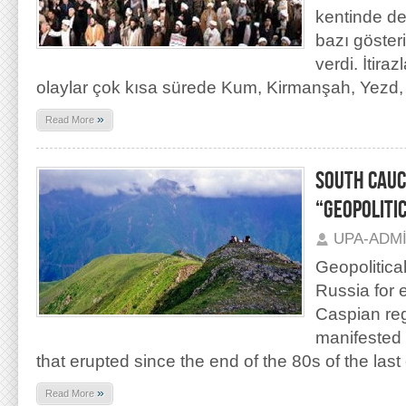
kentinde de
bazı göster
verdi. İtira
olaylar çok kısa sürede Kum, Kirmanşah, Yezd, 
»
Read More
SOUTH CAUC
“GEOPOLITI
UPA-ADM
Geopolitical
Russia for 
Caspian reg
manifested
that erupted since the end of the 80s of the last
»
Read More