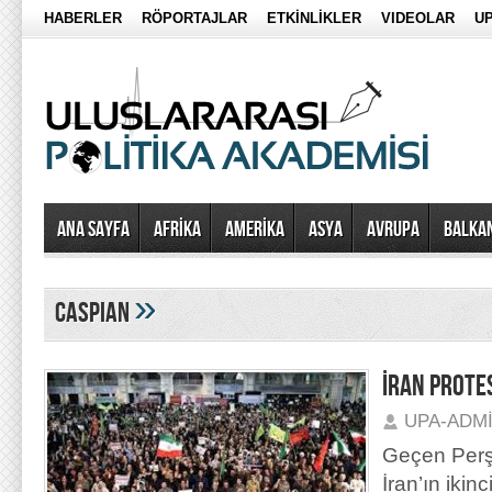
HABERLER
RÖPORTAJLAR
ETKİNLİKLER
VIDEOLAR
UP
Ana Sayfa
AFRİKA
AMERİKA
ASYA
AVRUPA
BALKA
»
caspian
İRAN PROTE
UPA-ADM
Geçen Perşe
İran’ın iki