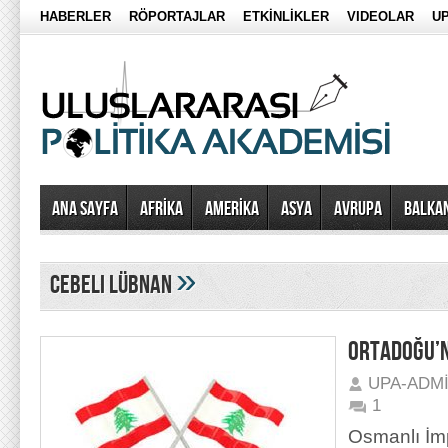
HABERLER
RÖPORTAJLAR
ETKİNLİKLER
VIDEOLAR
UP
Ana Sayfa
AFRİKA
AMERİKA
ASYA
AVRUPA
BALKA
»
Cebeli Lübnan
ORTADOĞU’N
UPA-ADM
1
Osmanlı İm