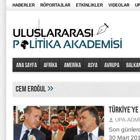
HABERLER
RÖPORTAJLAR
ETKİNLİKLER
VIDEOLAR
UP
Ana Sayfa
AFRİKA
AMERİKA
ASYA
AVRUPA
BALKA
»
cem eroğul
TÜRKİYE’YE
UPA-ADM
Son günler
30 Mart 201