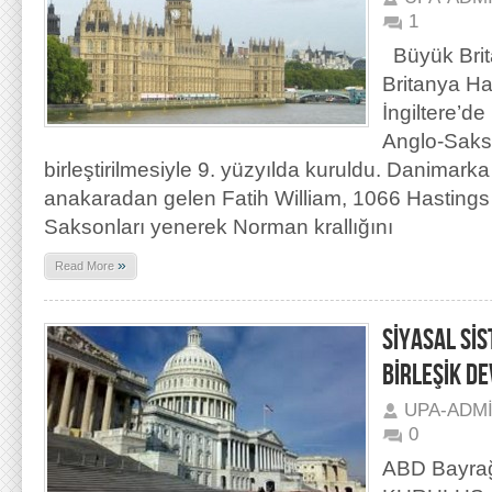
1
Büyük Bri
Britanya H
İngiltere’de k
Anglo-Sakso
birleştirilmesiyle 9. yüzyılda kuruldu. Danimarka
anakaradan gelen Fatih William, 1066 Hastings
Saksonları yenerek Norman krallığını
»
Read More
SİYASAL Sİ
BİRLEŞİK DE
UPA-ADM
0
ABD Bayrağ