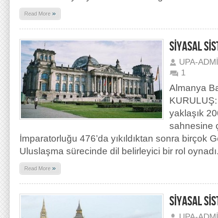
»
Read More
SİYASAL Sİ
UPA-ADM
1
Almanya Ba
KURULUŞ: 
yaklaşık 20
sahnesine ç
İmparatorluğu 476’da yıkıldıktan sonra birçok G
Uluslaşma sürecinde dil belirleyici bir rol oynadı.
»
Read More
SİYASAL Sİ
UPA-ADM