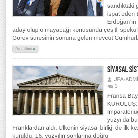
sandıktaki 
ispat eden
Erdoğan’ın
aday olup olmayacağı konusunda çeşitli spekül
Görev süresinin sonuna gelen mevcut Cumhur
»
Read More
SİYASAL Sİ
UPA-ADM
1
Fransa Bay
KURULUŞ: 
İmparatorlu
yüzyılda bu
Franklardan aldı. Ülkenin siyasal birliği de ilk k
kuruldu. 16. yüzyılın sonlarına doğru