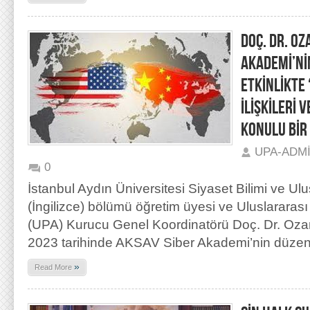
DOÇ. DR. OZ
AKADEMİ’Nİ
ETKİNLİKTE 
İLİŞKİLERİ 
KONULU BİR 
UPA-ADM
0
İstanbul Aydın Üniversitesi Siyaset Bilimi ve Ulusl
(İngilizce) bölümü öğretim üyesi ve Uluslararası
(UPA) Kurucu Genel Koordinatörü Doç. Dr. Oza
2023 tarihinde AKSAV Siber Akademi’nin düzenled
»
Read More