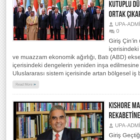
KUTUPLU DÜ
ORTAK ÇIKA
UPA-ADM
0
Giriş Çin’in
içerisindeki
ve muazzam ekonomik ağırlığı, Batı (ABD) eks
içerisindeki dengelerin yeniden inşa edilmesine
Uluslararası sistem içerisinde artan bölgesel iş bi
»
Read More
KISHORE MA
REKABETİNE
UPA-ADM
Giriş Geçtiğ