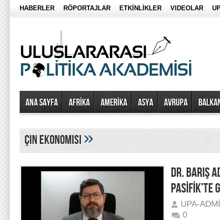
HABERLER
RÖPORTAJLAR
ETKİNLİKLER
VIDEOLAR
UP
Ana Sayfa
AFRİKA
AMERİKA
ASYA
AVRUPA
BALKA
»
çin ekonomisi
DR. BARIŞ A
PASİFİK’TE
UPA-ADM
0