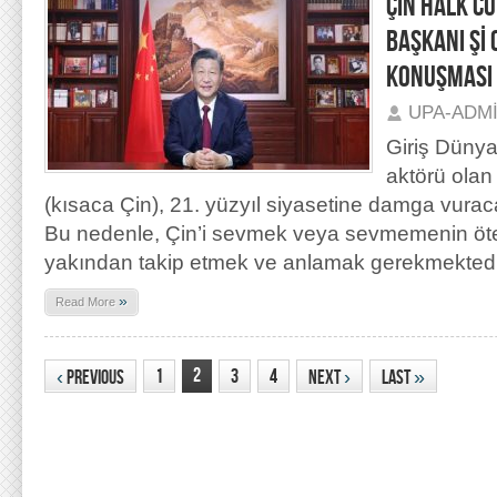
ÇİN HALK C
BAŞKANI Şİ 
KONUŞMASI 
UPA-ADM
Giriş Dünya
aktörü olan
(kısaca Çin), 21. yüzyıl siyasetine damga vuraca
Bu nedenle, Çin’i sevmek veya sevmemenin öte
yakından takip etmek ve anlamak gerekmektedi
»
Read More
2
1
3
4
‹
Previous
Next
›
Last
»