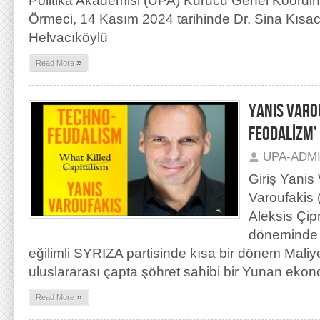
Politika Akademisi (UPA) Kurucu Genel Koordin
Örmeci, 14 Kasım 2024 tarihinde Dr. Sina Kısa
Helvacıköylü
»
Read More
YANIS VARO
FEODALİZM’
UPA-ADM
Giriş Yanis
Varoufakis 
Aleksis Çip
döneminde 
eğilimli SYRIZA partisinde kısa bir dönem Mali
uluslararası çapta şöhret sahibi bir Yunan ekono
»
Read More