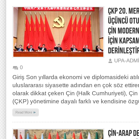
ÇKP 20. ME
ÜÇÜNCÜ OT
ÇİN MODERN
İÇİN KAPSA
DERİNLEŞTİ
UPA-ADM
0
Giriş Son yıllarda ekonomi ve diplomasideki atılı
uluslararası siyasette adından en çok söz ettiren
olarak dikkat çeken Çin (Halk Cumhuriyeti), Çin 
(ÇKP) yönetimine dayalı farklı ve kendisine özg
»
Read More
ÇİN-ARAP DE