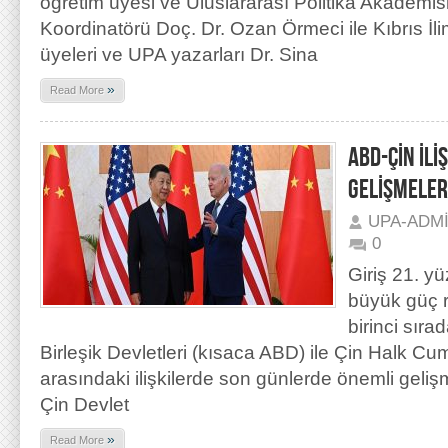
öğretim üyesi ve Uluslararası Politika Akademi
Koordinatörü Doç. Dr. Ozan Örmeci ile Kıbrıs İli
üyeleri ve UPA yazarları Dr. Sina
»
Read More
ABD-ÇİN İLİ
GELİŞMELER
UPA-ADM
0
Giriş 21. y
büyük güç r
birinci sıra
Birleşik Devletleri (kısaca ABD) ile Çin Halk Cu
arasındaki ilişkilerde son günlerde önemli geliş
Çin Devlet
»
Read More