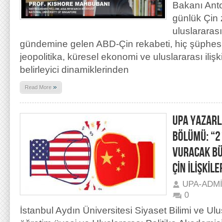
Bakanı Anto
günlük Çin 
uluslarara
gündemine gelen ABD-Çin rekabeti, hiç şüphesi
jeopolitika, küresel ekonomi ve uluslararası iliş
belirleyici dinamiklerinden
»
Read More
UPA YAZARL
BÖLÜMÜ: “2
VURACAK BÜ
ÇİN İLİŞKİLE
UPA-ADM
0
İstanbul Aydın Üniversitesi Siyaset Bilimi ve Ulus