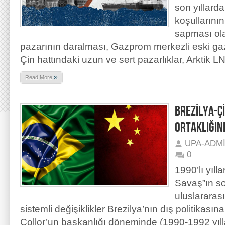
son yıllard
koşullarının 
sapması ol
pazarının daralması, Gazprom merkezli eski ga
Çin hattındaki uzun ve sert pazarlıklar, Arktik L
»
Read More
BREZİLYA-Ç
ORTAKLIĞIN
UPA-ADM
0
1990’lı yıl
Savaş”ın s
uluslarara
sistemli değişiklikler Brezilya’nın dış politikası
Collor’un başkanlığı döneminde (1990-1992 yıllar