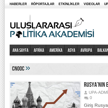
HABERLER
RÖPORTAJLAR
ETKİNLİKLER
VIDEOLAR
UP
Ana Sayfa
AFRİKA
AMERİKA
ASYA
AVRUPA
BALKA
»
CNOOC
RUSYA’NIN E
UPA-ADM
0
Giriş Rusya