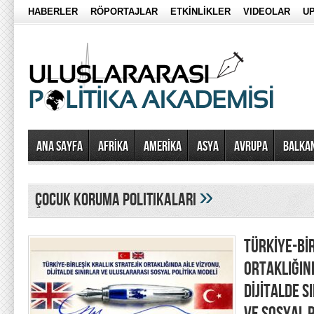
HABERLER
RÖPORTAJLAR
ETKİNLİKLER
VIDEOLAR
UP
Ana Sayfa
AFRİKA
AMERİKA
ASYA
AVRUPA
BALKA
»
çocuk koruma politikaları
TÜRKİYE-BİR
ORTAKLIĞIN
DİJİTALDE 