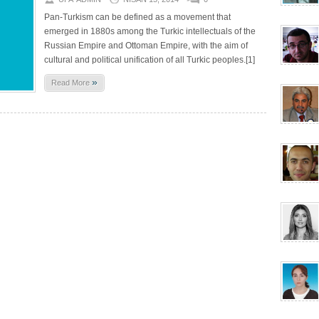
Pan-Turkism can be defined as a movement that
emerged in 1880s among the Turkic intellectuals of the
Russian Empire and Ottoman Empire, with the aim of
cultural and political unification of all Turkic peoples.[1]
»
Read More