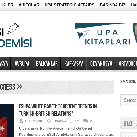
LİKLER
VIDEOLAR
UPA STRATEGIC AFFAIRS
BASINDA BİZ
HA
ASYA
AVRUPA
BALKANLAR
KAFKASYA
OKYANUSYA
ORTADOĞ
»
8/8/2026,
ogress
ESUPA WHITE PAPER: “CURRENT TRENDS IN
TURKISH-BRITISH RELATIONS”
UPA-ADMIN
TEMMUZ 1, 2026
0
BİZİ 
Uluslararası Politika Akademisi (UPA) Genel
Koordinatörü ve ESUPA (Elektronik Sanat ve Uluslararası