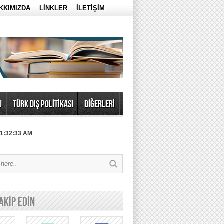
KKIMIZDA
LİNKLER
İLETİŞİM
U
TÜRK DIŞ POLİTİKASI
DİĞERLERİ
 1:32:33 AM
TAKİP EDİN