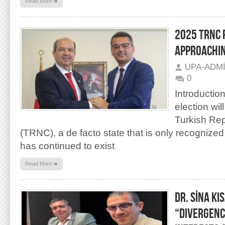
»
Read More
2025 TRNC P
APPROACHI
UPA-ADM
0
Introductio
election wil
Turkish Rep
(TRNC), a de facto state that is only recognized
has continued to exist
»
Read More
DR. SİNA KI
“Divergenc