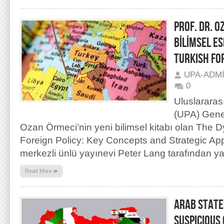
PROF. DR. O
BİLİMSEL E
TURKISH FO
UPA-ADM
0
Uluslararas
(UPA) Genel
Ozan Örmeci’nin yeni bilimsel kitabı olan The 
Foreign Policy: Key Concepts and Strategic A
merkezli ünlü yayınevi Peter Lang tarafından y
»
Read More
ARAB STATE
SUSPICIOUS 