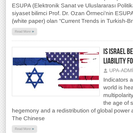
ESUPA (Elektronik Sanat ve Uluslararası Politik
siyaset bilimci Prof. Dr. Ozan Örmeci’nin ESUPA i
(white paper) olan “Current Trends in Turkish-Bri
»
Read More
IS ISRAEL B
LIABILITY F
UPA-ADM
Indicators 
world is he
multipolarity
the age of 
hegemony and a redistribution of global power 
The Chinese
»
Read More