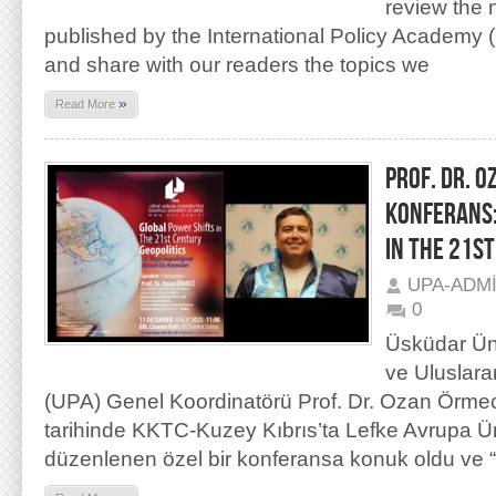
review the
published by the International Policy Academy 
and share with our readers the topics we
»
Read More
PROF. DR. O
KONFERANS:
IN THE 21S
UPA-ADM
0
Üsküdar Üni
ve Uluslara
(UPA) Genel Koordinatörü Prof. Dr. Ozan Örmec
tarihinde KKTC-Kuzey Kıbrıs’ta Lefke Avrupa Ün
düzenlenen özel bir konferansa konuk oldu ve 