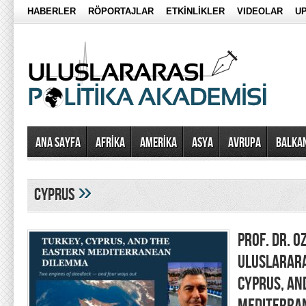
HABERLER
RÖPORTAJLAR
ETKİNLİKLER
VIDEOLAR
UP
Ana Sayfa
AFRİKA
AMERİKA
ASYA
AVRUPA
BALKA
»
CYPRUS
PROF. DR. O
ULUSLARARAS
CYPRUS, AN