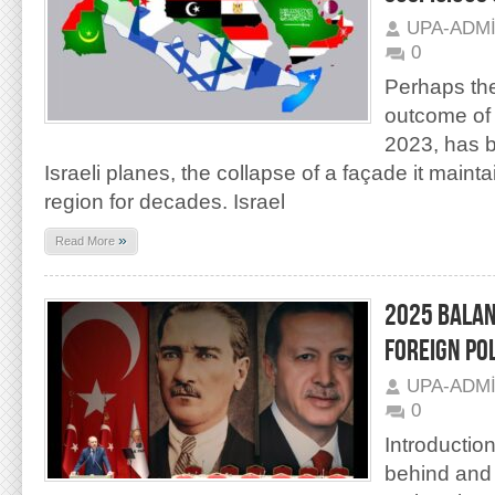
UPA-ADM
0
Perhaps th
outcome of 
2023, has 
Israeli planes, the collapse of a façade it maint
region for decades. Israel
»
Read More
2025 BALAN
FOREIGN PO
UPA-ADM
0
Introductio
behind and 