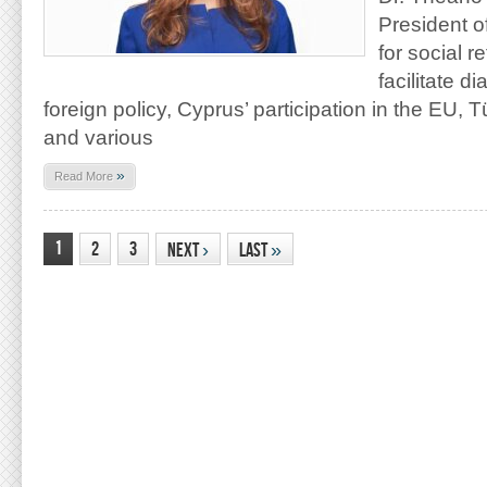
President o
for social r
facilitate 
foreign policy, Cyprus’ participation in the EU, 
and various
»
Read More
1
2
3
Next
›
Last
»