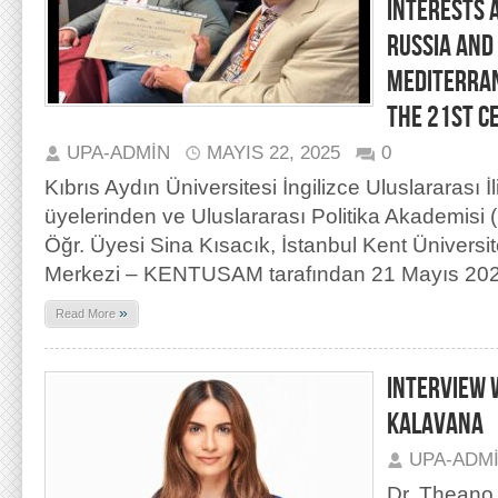
Interests 
Russia and 
Mediterran
the 21st C
UPA-ADMIN
MAYIS 22, 2025
0
Kıbrıs Aydın Üniversitesi İngilizce Uluslararası İ
üyelerinden ve Uluslararası Politika Akademisi 
Öğr. Üyesi Sina Kısacık, İstanbul Kent Üniversite
Merkezi – KENTUSAM tarafından 21 Mayıs 202
»
Read More
INTERVIEW 
KALAVANA
UPA-ADM
Dr. Theano 