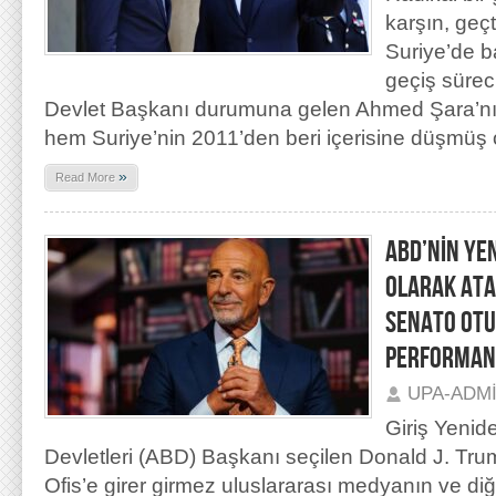
karşın, geç
Suriye’de ba
geçiş sürec
Devlet Başkanı durumuna gelen Ahmed Şara’nın
hem Suriye’nin 2011’den beri içerisine düşmüş 
»
Read More
ABD’NİN YE
OLARAK ATA
SENATO OT
PERFORMAN
UPA-ADM
Giriş Yenid
Devletleri (ABD) Başkanı seçilen Donald J. Tr
Ofis’e girer girmez uluslararası medyanın ve diğ