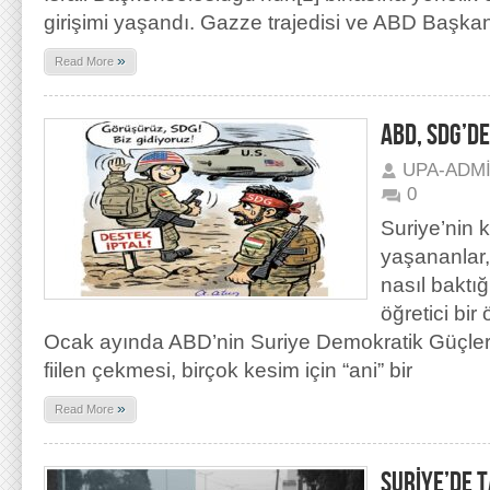
girişimi yaşandı. Gazze trajedisi ve ABD Başka
»
Read More
ABD, SDG’D
UPA-ADM
0
Suriye’nin 
yaşananlar,
nasıl baktı
öğretici bir
Ocak ayında ABD’nin Suriye Demokratik Güçler
fiilen çekmesi, birçok kesim için “ani” bir
»
Read More
SURİYE’DE 