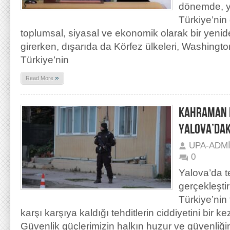
dönemde, ye
Türkiye’nin 
toplumsal, siyasal ve ekonomik olarak bir yenid
girerken, dışarıda da Körfez ülkeleri, Washingt
Türkiye’nin
»
Read More
KAHRAMAN P
YALOVA’DAK
UPA-ADM
0
Yalova’da t
gerçekleşti
Türkiye’nin
karşı karşıya kaldığı tehditlerin ciddiyetini bir 
Güvenlik güçlerimizin halkın huzur ve güvenliğ