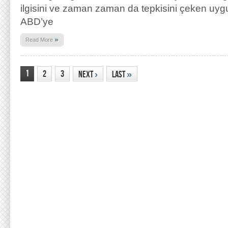
ilgisini ve zaman zaman da tepkisini çeken uyg
ABD’ye
»
Read More
1
2
3
Next
›
Last
»