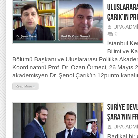
ULUSLARARA
ÇARIK’IN P
UPA-ADM
0
İstanbul Ke
Bilimi ve K
Bölümü Başkanı ve Uluslararası Politika Akad
Koordinatörü Prof. Dr. Ozan Örmeci, 26 Mayıs 2
akademisyen Dr. Şenol Çarık’ın 12punto kanalı
»
Read More
SURİYE DEV
ŞARA’NIN F
UPA-ADM
Radikal bir