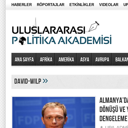
HABERLER
RÖPORTAJLAR
ETKİNLİKLER
VIDEOLAR
UP
Ana Sayfa
AFRİKA
AMERİKA
ASYA
AVRUPA
BALKA
»
David-Wilp
ALMANYA’DA
DÖNÜŞÜ VE 
DENGELEME
UPA-ADM