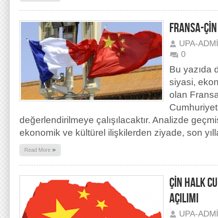
FRANSA-ÇİN 
UPA-ADM
0
Bu yazıda d
siyasi, eko
olan Fransa
Cumhuriyeti 
değerlendirilmeye çalışılacaktır. Analizde geçmiş
ekonomik ve kültürel ilişkilerden ziyade, son y
»
Read More
ÇİN HALK C
AÇILIMI
UPA-ADM