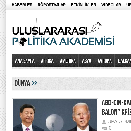
HABERLER
RÖPORTAJLAR
ETKİNLİKLER
VIDEOLAR
UP
Ana Sayfa
AFRİKA
AMERİKA
ASYA
AVRUPA
BALKA
»
dünya
ABD-ÇİN-KA
BALON” KRİZ
UPA-ADM
0