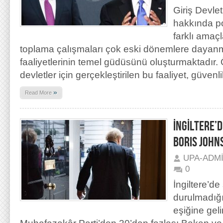
Giriş Devlet
hakkında po
farklı amaçl
toplama çalışmaları çok eski dönemlere dayanma
faaliyetlerinin temel güdüsünü oluşturmaktadır.
devletler için gerçekleştirilen bu faaliyet, güvenl
»
Read More
İNGİLTERE’
BORIS JOHNS
UPA-ADM
0
İngiltere’de
durulmadığın
eşiğine geli