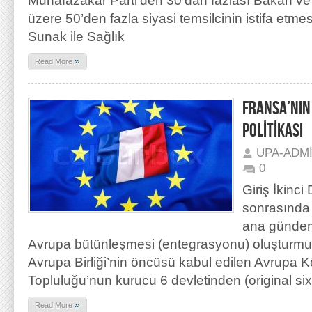
Muhafazakâr Parti’den 30’dan fazlası Bakan v
üzere 50’den fazla siyasi temsilcinin istifa etme
Sunak ile Sağlık
»
Read More
FRANSA’NIN
POLİTİKASI
UPA-ADM
0
Giriş İkinc
sonrasında 
ana gündem
Avrupa bütünleşmesi (entegrasyonu) oluşturmuş
Avrupa Birliği’nin öncüsü kabul edilen Avrupa 
Topluluğu’nun kurucu 6 devletinden (original six
»
Read More