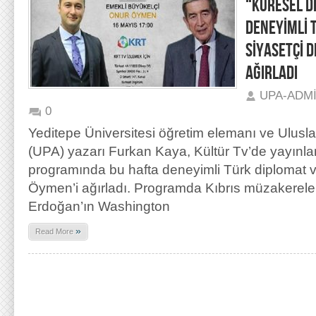
“KÜRESEL D
DENEYİMLİ 
SİYASETÇİ D
AĞIRLADI
UPA-ADM
0
Yeditepe Üniversitesi öğretim elemanı ve Ulusla
(UPA) yazarı Furkan Kaya, Kültür Tv’de yayınla
programında bu hafta deneyimli Türk diplomat v
Öymen’i ağırladı. Programda Kıbrıs müzakerel
Erdoğan’ın Washington
»
Read More