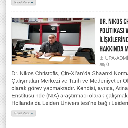
»
Read More
DR. NIKOS C
POLİTİKASI
İLİŞKİLERİ
HAKKINDA 
UPA-ADM
0
Dr. Nikos Christofis, Çin-Xi’an’da Shaanxi Norma
Çalışmaları Merkezi ve Tarih ve Medeniyetler 
olarak görev yapmaktadır. Kendisi, ayrıca, Atin
Enstitüsü’nde (NIA) araştırmacı olarak çalışmak
Hollanda’da Leiden Üniversitesi’ne bağlı Leide
»
Read More