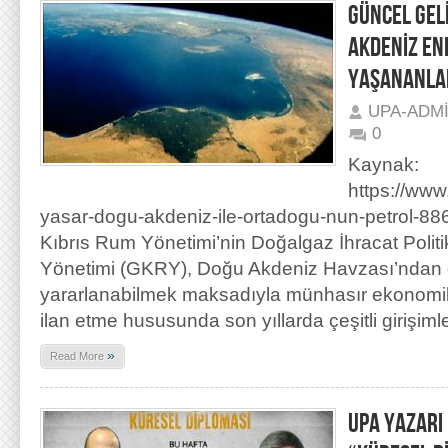
GÜNCEL GEL
AKDENİZ ENE
YAŞANANLA
UPA-ADM
0
Kaynak:
https://www
yasar-dogu-akdeniz-ile-ortadogu-nun-petrol-8
Kıbrıs Rum Yönetimi’nin Doğalgaz İhracat Poli
Yönetimi (GKRY), Doğu Akdeniz Havzası’ndan
yararlanabilmek maksadıyla münhasır ekonomik 
ilan etme hususunda son yıllarda çeşitli girişim
»
Read More
UPA YAZARI