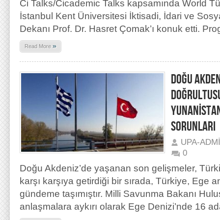
Ci Talks/Cicademic Talks kapsamında World Tü
İstanbul Kent Üniversitesi İktisadi, İdari ve Sosy
Dekanı Prof. Dr. Hasret Çomak’ı konuk etti. P
»
Read More
DOĞU AKDEN
DOĞRULTUSU
YUNANİSTAN
SORUNLARI
UPA-ADM
0
Doğu Akdeniz’de yaşanan son gelişmeler, Türkiy
karşı karşıya getirdiği bir sırada, Türkiye, Ege 
gündeme taşımıştır. Milli Savunma Bakanı Hulus
anlaşmalara aykırı olarak Ege Denizi’nde 16 ada