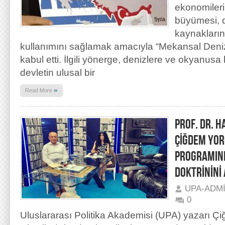
ekonomilerin
büyümesi, d
kaynaklarını
kullanımını sağlamak amacıyla “Mekansal Deni
kabul etti. İlgili yönerge, denizlere ve okyanusa
devletin ulusal bir
»
Read More
PROF. DR. 
ÇİĞDEM YOR
PROGRAMIN
DOKTRİNİNİ
UPA-ADM
0
Uluslararası Politika Akademisi (UPA) yazarı Ç