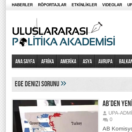
HABERLER
RÖPORTAJLAR
ETKİNLİKLER
VIDEOLAR
UP
Ana Sayfa
AFRİKA
AMERİKA
ASYA
AVRUPA
BALKA
»
ege denizi sorunu
AB’DEN YENİ
UPA-ADM
0
AB Komisyo