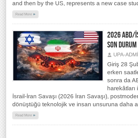
and then by the US, represents a new case stu
»
Read More
2026 ABD/İ
SON DURUM
UPA-ADM
Giriş 28 Şu
erken saatl
sonra da A
harekâtları
İsrail-İran Savaşı (2026 İran Savaşı), postmod
dönüştüğü teknolojik ve insan unsuruna daha 
»
Read More