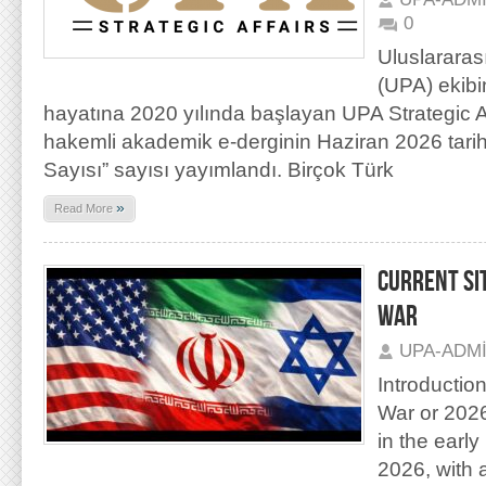
0
Uluslararas
(UPA) ekibi
hayatına 2020 yılında başlayan UPA Strategic Aff
hakemli akademik e-derginin Haziran 2026 tarihli 
Sayısı” sayısı yayımlandı. Birçok Türk
»
Read More
CURRENT SI
WAR
UPA-ADM
Introductio
War or 202
in the earl
2026, with ai