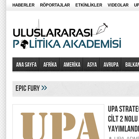
HABERLER
RÖPORTAJLAR
ETKİNLİKLER
VIDEOLAR
UP
Ana Sayfa
AFRİKA
AMERİKA
ASYA
AVRUPA
BALKA
»
epic fury
UPA STRATEG
CİLT 2 NOLU
YAYIMLAND
UPA-ADM