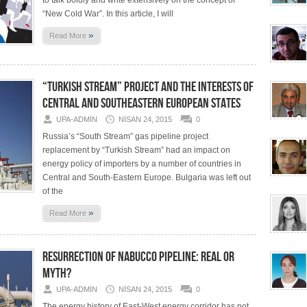
to talk boldly and write extensively on the concept of
“New Cold War”. In this article, I will
»
Read More
“TURKISH STREAM” PROJECT AND THE INTERESTS OF
CENTRAL AND SOUTHEASTERN EUROPEAN STATES
UPA-ADMIN
NISAN 24, 2015
0
Russia’s “South Stream” gas pipeline project
replacement by “Turkish Stream” had an impact on
energy policy of importers by a number of countries in
Central and South-Eastern Europe. Bulgaria was left out
of the
»
Read More
RESURRECTION OF NABUCCO PIPELINE: REAL OR
MYTH?
UPA-ADMIN
NISAN 24, 2015
0
The energy history of East-West energy corridor has not