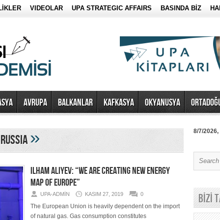
LİKLER
VIDEOLAR
UPA STRATEGIC AFFAIRS
BASINDA BİZ
HA
ASYA
AVRUPA
BALKANLAR
KAFKASYA
OKYANUSYA
ORTADOĞ
»
8/7/2026,
 russia
ILHAM ALIYEV: “WE ARE CREATING NEW ENERGY
MAP OF EUROPE”
UPA-ADMIN
KASIM 27, 2019
0
BİZİ 
The European Union is heavily dependent on the import
of natural gas. Gas consumption constitutes