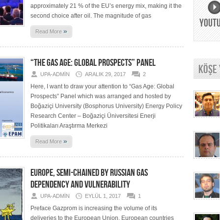
approximately 21 % of the EU’s energy mix, making it the
second choice after oil. The magnitude of gas
YOUT
»
Read More
“THE GAS AGE: GLOBAL PROSPECTS” PANEL
KÖŞE
UPA-ADMIN
ARALIK 29, 2017
2
Here, I want to draw your attention to “Gas Age: Global
Prospects” Panel which was arranged and hosted by
Boğaziçi University (Bosphorus University) Energy Policy
Research Center – Boğaziçi Üniversitesi Enerji
Politikaları Araştırma Merkezi
»
Read More
EUROPE, SEMI-CHAINED BY RUSSIAN GAS
DEPENDENCY AND VULNERABILITY
UPA-ADMIN
EYLÜL 1, 2017
1
Preface Gazprom is increasing the volume of its
deliveries to the European Union. European countries