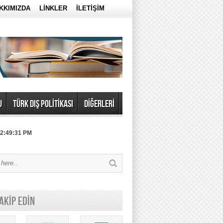
KKIMIZDA
LİNKLER
İLETİŞİM
U
TÜRK DIŞ POLİTİKASI
DİĞERLERİ
 2:49:31 PM
TAKİP EDİN