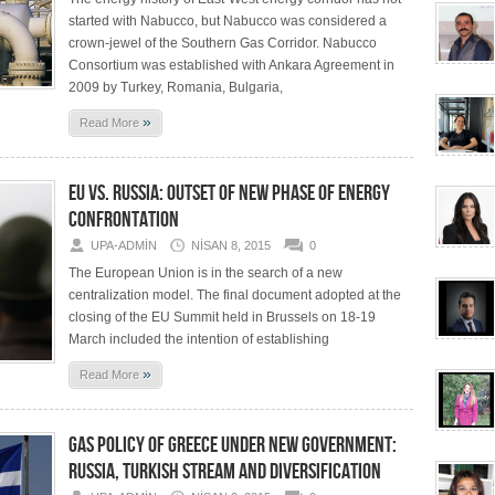
started with Nabucco, but Nabucco was considered a
crown-jewel of the Southern Gas Corridor. Nabucco
Consortium was established with Ankara Agreement in
2009 by Turkey, Romania, Bulgaria,
»
Read More
EU VS. RUSSIA: OUTSET OF NEW PHASE OF ENERGY
CONFRONTATION
UPA-ADMIN
NISAN 8, 2015
0
The European Union is in the search of a new
centralization model. The final document adopted at the
closing of the EU Summit held in Brussels on 18-19
March included the intention of establishing
»
Read More
GAS POLICY OF GREECE UNDER NEW GOVERNMENT:
RUSSIA, TURKISH STREAM AND DIVERSIFICATION