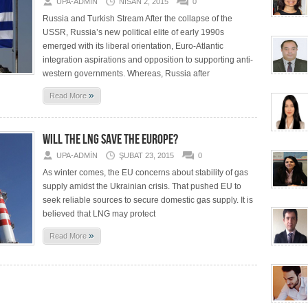
UPA-ADMIN
NISAN 2, 2015
0
Russia and Turkish Stream After the collapse of the
USSR, Russia’s new political elite of early 1990s
emerged with its liberal orientation, Euro-Atlantic
integration aspirations and opposition to supporting anti-
western governments. Whereas, Russia after
»
Read More
WILL THE LNG SAVE THE EUROPE?
UPA-ADMIN
ŞUBAT 23, 2015
0
As winter comes, the EU concerns about stability of gas
supply amidst the Ukrainian crisis. That pushed EU to
seek reliable sources to secure domestic gas supply. It is
believed that LNG may protect
»
Read More