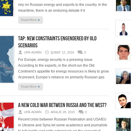
rely on Russian energy and exports to the country. In the
meantime, there is an enduring debate if it
»
Read More
TAP: NEW CONSTRAINTS ENGENDERED BY OLD
SCENARIOS
UPA-ADMIN
ŞUBAT 12, 2016
0
For Europe, energy security is a pressing issue.
According to the experts, in the short-run the Old
Continent’s appetite for energy resources is likely to grow.
At present, Europe’s reliance on primarily Russian gas
»
Read More
A NEW COLD WAR BETWEEN RUSSIA AND THE WEST?
UPA-ADMIN
ARALIK 28, 2015
0
Recent crisis between Russian Federation and USA/EU
in Ukraine and Syria let some academics and journalists