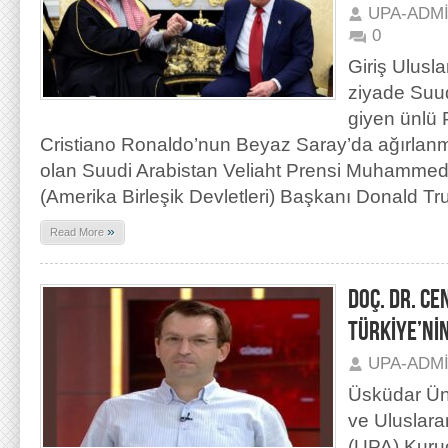
UPA-ADM
0
Giriş Ulus
ziyade Suud
giyen ünlü P
Cristiano Ronaldo’nun Beyaz Saray’da ağırla
olan Suudi Arabistan Veliaht Prensi Muhamme
(Amerika Birleşik Devletleri) Başkanı Donald T
»
Read More
DOÇ. DR. C
TÜRKİYE’Nİ
UPA-ADM
Üsküdar Üni
ve Uluslara
(UPA) Kuru