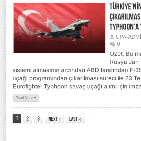
TÜRKİYE’Nİ
ÇIKARILMAS
TYPHOON’A 
UPA-ADM
0
Özet: Bu ma
Rusya’dan
sistemi almasının ardından ABD tarafından F-35
uçağı programından çıkarılması süreci ile 23 T
Eurofighter Typhoon savaş uçağı alımı için imz
»
Read More
1
2
3
Next
›
Last
»