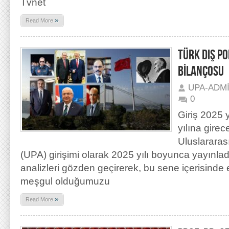
Tvnet
»
Read More
TÜRK DIŞ P
BİLANÇOSU
UPA-ADM
0
Giriş 2025 y
yılına gire
Uluslararas
(UPA) girişimi olarak 2025 yılı boyunca yayınla
analizleri gözden geçirerek, bu sene içerisinde
meşgul olduğumuzu
»
Read More