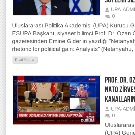
SÖYLEMİ Sİ
UPA-ADM
0
Uluslararası Politika Akademisi (UPA) Kurucu 
ESUPA Başkanı, siyaset bilimci Prof. Dr. Ozan
gazetesinden Emine Gider’in yazdığı “Netanya
rhetoric for political gain: Analysts” (Netanyahu,
»
Read More
PROF. DR. 
NATO ZİRVES
KANALLARIN
UPA-ADM
0
Uluslararas
(UPA) Gene