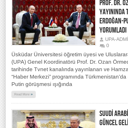
PROF. DR. 
YAYININDA 
ERDOĞAN-PU
YORUMLADI
UPA-ADM
0
Üsküdar Üniversitesi öğretim üyesi ve Uluslarar
(UPA) Genel Koordinatörü Prof. Dr. Ozan Örmec
tarihinde Tvnet kanalında yayınlanan ve Hamza
“Haber Merkezi” programında Türkmenistan’da
Putin görüşmesi ışığında
»
Read More
SUUDİ ARAB
GÜNCEL GEL