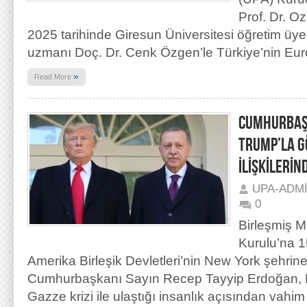
Prof. Dr. O
2025 tarihinde Giresun Üniversitesi öğretim üy
uzmanı Doç. Dr. Cenk Özgen’le Türkiye’nin Euro
»
Read More
CUMHURBAŞ
TRUMP’LA G
İLİŞKİLERİN
UPA-ADM
0
Birleşmiş M
Kurulu’na 1
Amerika Birleşik Devletleri’nin New York şehrin
Cumhurbaşkanı Sayın Recep Tayyip Erdoğan, Fi
Gazze krizi ile ulaştığı insanlık açısından vahim