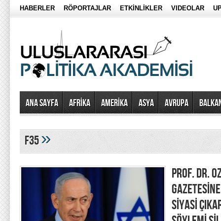
HABERLER
RÖPORTAJLAR
ETKİNLİKLER
VIDEOLAR
UP
Ana Sayfa
AFRİKA
AMERİKA
ASYA
AVRUPA
BALKA
»
f35
PROF. DR. 
GAZETESİNE
SİYASİ ÇIKA