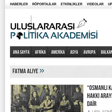
HABERLER
RÖPORTAJLAR
ETKİNLİKLER
VIDEOLAR
UP
Ana Sayfa
AFRİKA
AMERİKA
ASYA
AVRUPA
BALKA
»
fatma aliye
“OSMANLI K
HAKKI ARAYI
DAİR
UPA-ADM