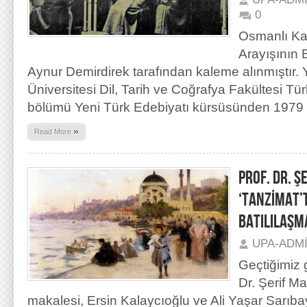
0
Osmanlı Ka
Arayışının B
Aynur Demirdirek tarafından kaleme alınmıştır.
Üniversitesi Dil, Tarih ve Coğrafya Fakültesi Tür
bölümü Yeni Türk Edebiyatı kürsüsünden 1979 
»
Read More
PROF. DR. Ş
‘TANZİMAT’
BATILILAŞM
UPA-ADM
Geçtiğimiz 
Dr. Şerif Ma
makalesi, Ersin Kalaycıoğlu ve Ali Yaşar Sarıba