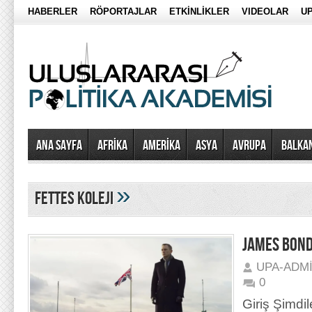
HABERLER
RÖPORTAJLAR
ETKİNLİKLER
VIDEOLAR
UP
Ana Sayfa
AFRİKA
AMERİKA
ASYA
AVRUPA
BALKA
»
fettes koleji
JAMES BOND 
UPA-ADM
0
Giriş Şimdil