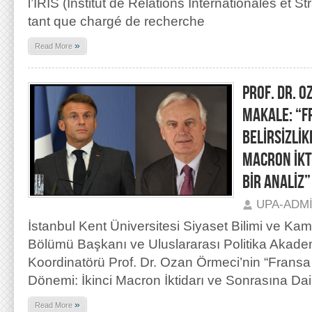
l’IRIS (Institut de Relations Internationales et 
tant que chargé de recherche
»
Read More
PROF. DR. O
MAKALE: “F
BELİRSİZLİK
MACRON İKT
BİR ANALİZ”
UPA-ADM
İstanbul Kent Üniversitesi Siyaset Bilimi ve Kam
Bölümü Başkanı ve Uluslararası Politika Akad
Koordinatörü Prof. Dr. Ozan Örmeci’nin “Fransa S
Dönemi: İkinci Macron İktidarı ve Sonrasına Dair
»
Read More