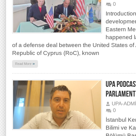
0
Introductio
developmen
Eastern Med
happened la
of a defense deal between the United States of
Republic of Cyprus (RoC), known
»
Read More
UPA PODCAS
PARLAMENTO
UPA-ADM
0
İstanbul Ke
Bilimi ve K
Bölümü Baş