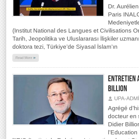
Dr. Aurélie
Paris INALC
Medeniyetle
(Institut National des Langues et Civilisations Or
Tarih, Jeopolitika ve Uluslararası İlişkiler uzma
doktora tezi, Türkiye’de Siyasal İslam’ın
»
Read More
ENTRETIEN 
BILLION
UPA-ADM
Agrégé d’hi
docteur en 
Didier Billi
l’Education 