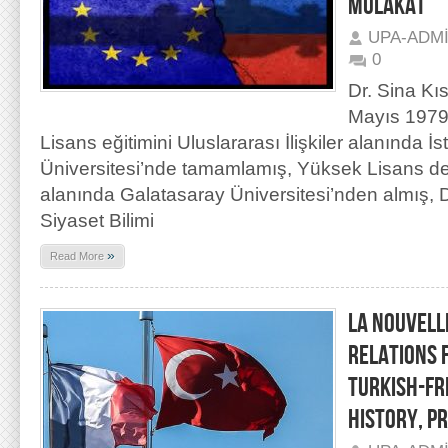
MÜLAKAT
UPA-ADM
0
Dr. Sina Kıs
Mayıs 1979
Lisans eğitimini Uluslararası İlişkiler alanında İs
Üniversitesi’nde tamamlamış, Yüksek Lisans der
alanında Galatasaray Üniversitesi’nden almış, 
Siyaset Bilimi
»
Read More
LA NOUVELLE
RELATIONS 
TURKISH-FR
HISTORY, P