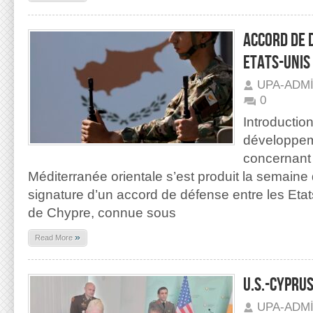
ACCORD DE 
ETATS-UNIS
UPA-ADM
0
Introducti
développem
concernant 
Méditerranée orientale s’est produit la semaine 
signature d’un accord de défense entre les Etat
de Chypre, connue sous
»
Read More
U.S.-CYPRU
UPA-ADM