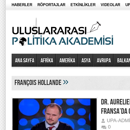
HABERLER
RÖPORTAJLAR
ETKİNLİKLER
VIDEOLAR
UP
Ana Sayfa
AFRİKA
AMERİKA
ASYA
AVRUPA
BALKA
»
françois hollande
DR. AURELI
FRANSA’DA 
UPA-ADM
0