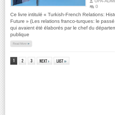
UPA-ADM
0
Ce livre intitulé « Turkish-French Relations: His
Future » (Les relations franco-turques: le passé, 
qui avaient été élaborés par le chef du départe
publique
»
Read More
1
2
3
Next
›
Last
»