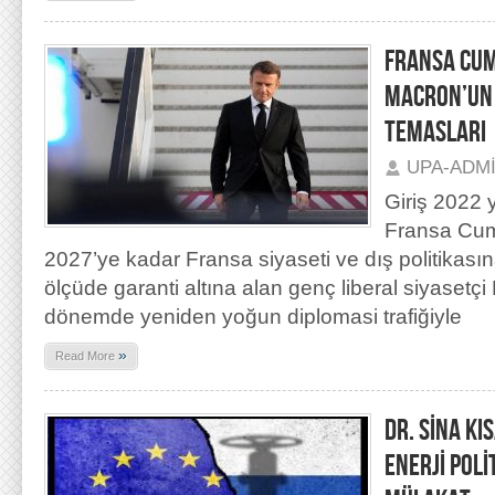
FRANSA CU
MACRON’UN 
TEMASLARI
UPA-ADM
Giriş 2022 y
Fransa Cum
2027’ye kadar Fransa siyaseti ve dış politikas
ölçüde garanti altına alan genç liberal siyase
dönemde yeniden yoğun diplomasi trafiğiyle
»
Read More
DR. SİNA KI
ENERJİ POLİ