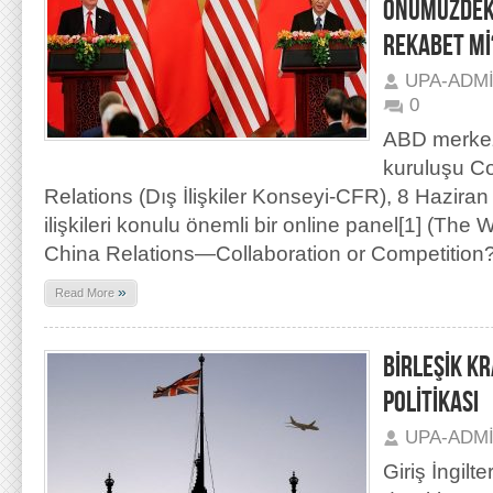
ÖNÜMÜZDEKİ 
REKABET Mİ
UPA-ADM
0
ABD merkez
kuruluşu Co
Relations (Dış İlişkiler Konseyi-CFR), 8 Hazira
ilişkileri konulu önemli bir online panel[1] (The
China Relations—Collaboration or Competition? 
»
Read More
BİRLEŞİK K
POLİTİKASI
UPA-ADM
Giriş İngilt