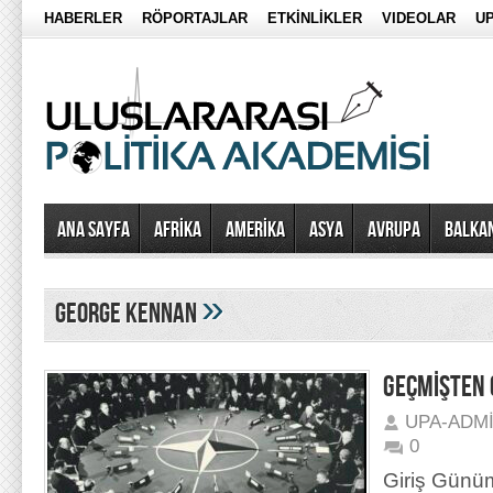
HABERLER
RÖPORTAJLAR
ETKİNLİKLER
VIDEOLAR
UP
Ana Sayfa
AFRİKA
AMERİKA
ASYA
AVRUPA
BALKA
»
george kennan
GEÇMİŞTEN
UPA-ADM
0
Giriş Günüm