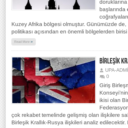
doruklarına 
başlarında e
coğrafyalar
Kuzey Afrika bölgesi olmuştur. Günümüzde de, Bi
politikası açısından en önemli bölgelerden biri
»
Read More
BİRLEŞİK KR
UPA-ADM
0
Giriş Birleş
Konseyi’ni
ikisi olan B
Federasyonu
çok rekabet temelinde gelişmiş olan ilişkilere sah
Birleşik Krallık-Rusya ilişkileri analiz edilecektir