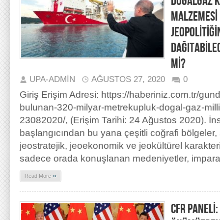
DOĞALGAZ KE
MALZEMESİ 
JEOPOLİTİĞ
DAĞITABİLE
Mİ?
UPA-ADMIN
AĞUSTOS 27, 2020
0
Giriş Erişim Adresi: https://haberiniz.com.tr/g
bulunan-320-milyar-metrekupluk-dogal-gaz-milli-
23082020/, (Erişim Tarihi: 24 Ağustos 2020). İnsa
başlangıcından bu yana çeşitli coğrafi bölgeler, s
jeostratejik, jeoekonomik ve jeokültürel karakter
sadece orada konuşlanan medeniyetler, impara
»
Read More
CFR PANELİ: