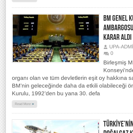
BM GENEL K
AMBARGOSU
KARAR ALDI
UPA-ADM
0
Birleşmiş Mi
Konseyi’nde
organı olan ve tüm devletlerin eşit oy hakkına 
BM’nin geleceğinde daha da etkili olabileceği
Kurulu, 1992’den bu yana 30. defa
»
Read More
TÜRKİYE’Nİ