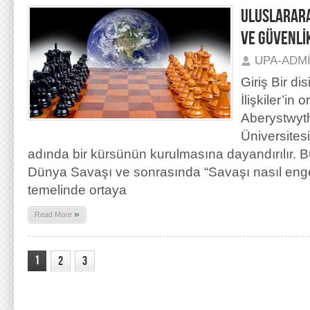
ULUSLARARA
VE GÜVENLİ
UPA-ADM
Giriş Bir di
İlişkiler’in 
Aberystwyt
Üniversitesi
adında bir kürsünün kurulmasına dayandırılır. B
Dünya Savaşı ve sonrasında “Savaşı nasıl enge
temelinde ortaya
»
Read More
1
2
3