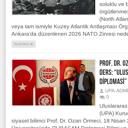
soluklu ve b
örgütlenme
(North Atlan
veya tam ismiyle Kuzey Atlantik Antlaşması Örg
Ankara’da düzenlenen 2026 NATO Zirvesi nede
»
Read More
PROF. DR. O
DERS: “ULU
DİPLOMASİ”
UPA-ADM
0
Uluslararas
(UPA) Kuru
siyaset bilimci Prof. Dr. Ozan Örmeci, 18 Nisan