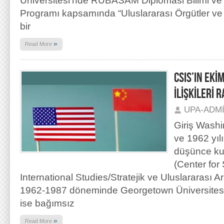
Üniversitesi’nde RUBASAM Diplomasi Bilimi ve 
Programı kapsamında “Uluslararası Örgütler ve
bir
»
Read More
CSIS’IN EKİ
İLİŞKİLERİ 
UPA-ADM
Giriş Wash
ve 1962 yıl
düşünce ku
(Center for
International Studies/Stratejik ve Uluslararası A
1962-1987 döneminde Georgetown Üniversitesi’
ise bağımsız
»
Read More