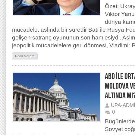
Özet: Ukray
Viktor Yanu
dünya kam
mücadele, aslında bir süredir Batı ile Rusya F
gelişen satranç oyununun son hamlesiydi. Aslın
jeopolitik mücadelelere geri dönmesi, Vladimir P
»
Read More
ABD İLE ORT
MOLDOVA VE
ALTINDA MI
UPA-ADM
0
Bugünlerde
Sovyet coğr