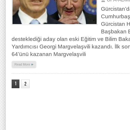
Gürcistan’d
Cumhurbaşka
Gürcistan H
Başbakan Bi
desteklediği aday olan eski Eğitim ve Bilim Ba
Yardımcısı Georgi Margvelaşvili kazandı. İlk so
64’ünü kazanan Margvelaşvili
»
Read More
1
2