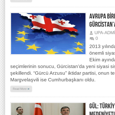
AVRUPA BİR
GÜRCİSTAN’
UPA-ADM
0
2013 yılında
önemli siyas
Ekim ayında
seçimlerinin sonucu, Gürcistan’da yeni siyasi s
şekillendi. “Gürcü Arzusu” iktidar partisi, onun t
Margvelaşvili ise Cumhurbaşkanı oldu.
»
Read More
GÜL: TÜRKİ
MEDENİYETL