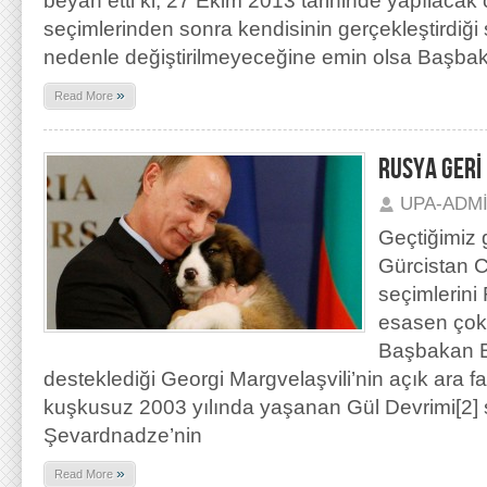
beyan etti ki, 27 Ekim 2013 tarihinde yapılaca
seçimlerinden sonra kendisinin gerçekleştirdiği s
nedenle değiştirilmeyeceğine emin olsa Başba
»
Read More
RUSYA GERİ
UPA-ADM
Geçtiğimiz 
Gürcistan 
seçimlerini
esasen çok 
Başbakan Bi
desteklediği Georgi Margvelaşvili’nin açık ara f
kuşkusuz 2003 yılında yaşanan Gül Devrimi[2]
Şevardnadze’nin
»
Read More