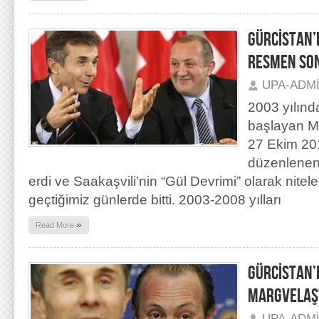
GÜRCİSTAN’
RESMEN SON
UPA-ADM
2003 yılınd
başlayan Mi
27 Ekim 20
düzenlenen
erdi ve Saakaşvili’nin “Gül Devrimi” olarak nitelen
geçtiğimiz günlerde bitti. 2003-2008 yılları
»
Read More
GÜRCİSTAN’
MARGVELAŞV
UPA-ADM