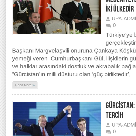
İKİ ÜLKEDİR
UPA-ADM
0
Türkiye’ye b
gerçekleşti
Başkanı Margvelaşvili onuruna Çankaya Köşk
yemeği veren Cumhurbaşkanı Gül, ilişkilerin g
ve halklar arasındaki dostluk ve akrabalık bağlar
“Gürcistan’ın milli düsturu olan ‘güç birliktedir’,
»
Read More
GÜRCİSTAN:
TERCİH
UPA-ADM
0