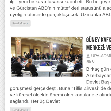
ilgili yeni bir karar tasarısı kabul etti. Bu belg
ve Gürcistan ABD’nin müttefikleri statüsünü al
üyeliğin ötesinde gerçekleşecek. Uzmanlar ABD
»
Read More
GÜNEY KAFK
MERKEZİ: VE
UPA-ADM
0
Birkaç gün ö
Azerbaycan
Devlet Başka
görüşmesi gerçekleşti. Buna “Tiflis Zirvesi” de d
ve küresel ölçekte önemi olan konular ele alınd
sağlandı. Her üç Devlet
»
Read More