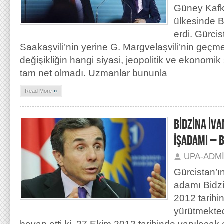
Güney Kafk
ülkesinde B
erdi. Gürci
Saakaşvili’nin yerine G. Margvelaşvili’nin geçme
değişikliğin hangi siyasi, jeopolitik ve ekonomik
tam net olmadı. Uzmanlar bununla
»
Read More
BİDZİNA İVA
İŞADAMI – 
UPA-ADM
Gürcistan’ı
adamı Bidzi
2012 tarihi
yürütmektedi