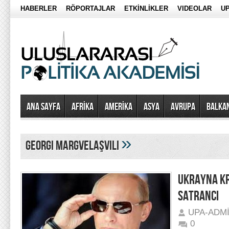
HABERLER
RÖPORTAJLAR
ETKİNLİKLER
VIDEOLAR
UP
Ana Sayfa
AFRİKA
AMERİKA
ASYA
AVRUPA
BALKA
»
Georgi Margvelaşvili
UKRAYNA KRİ
SATRANCI
UPA-ADM
0