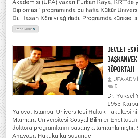
Akademisi (UPA) yazarı Furkan Kaya, KRT’de y
Diplomasi” programında bu hafta Kültür Üniversi
Dr. Hasan Köni’yi ağırladı. Programda küresel s
»
Read More
DEVLET ESK
BAŞKANVEKİ
RÖPORTAJI
UPA-ADM
0
Dr. Yüksel 
1955 Karpu
Yalova, İstanbul Üniversitesi Hukuk Fakültesi’ni 
Marmara Üniversitesi Sosyal Bilimler Enstitüsü
doktora programlarını başarıyla tamamlamıştır. S
Anayasa Hukuku kürsüsünde