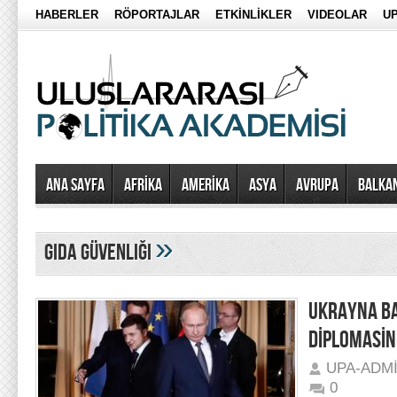
HABERLER
RÖPORTAJLAR
ETKİNLİKLER
VIDEOLAR
UP
Ana Sayfa
AFRİKA
AMERİKA
ASYA
AVRUPA
BALKA
»
gıda güvenliği
UKRAYNA BA
DİPLOMASİN
UPA-ADM
0