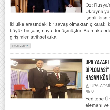
Öz: Rusya’n
Ukrayna’ya 
işgali, kısa
iki ülke arasındaki bir savaş olmaktan çıkarak,
büyük bir çatışmaya dönüşmüştür. Bu makalede
girişimleri tarihsel arka
»
Read More
UPA YAZARI
DİPLOMASİ”
HASAN KÖNİ’
UPA-ADM
0
Yeditepe Ün
elemanı ve 