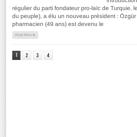
Introductio
régulier du parti fondateur pro-laïc de Turquie, 
du peuple), a élu un nouveau président : Özgür
pharmacien (49 ans) est devenu le
»
Read More
1
2
3
4