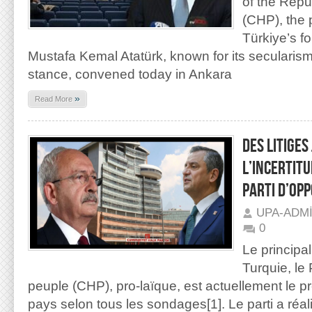
of the Repu
(CHP), the p
Türkiye’s f
Mustafa Kemal Atatürk, known for its secularis
stance, convened today in Ankara
»
Read More
DES LITIGES
L’INCERTITU
PARTI D’OPP
UPA-ADM
0
Le principal
Turquie, le 
peuple (CHP), pro-laïque, est actuellement le pr
pays selon tous les sondages[1]. Le parti a ré