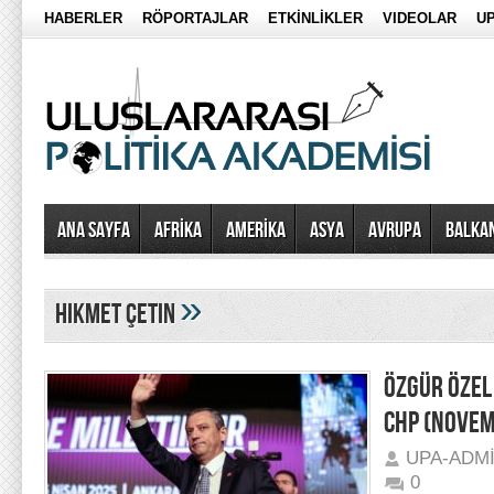
HABERLER
RÖPORTAJLAR
ETKİNLİKLER
VIDEOLAR
UP
Ana Sayfa
AFRİKA
AMERİKA
ASYA
AVRUPA
BALKA
»
hikmet çetin
ÖZGÜR ÖZEL
CHP (NOVEM
UPA-ADM
0