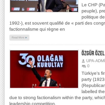
Le CHP (Par
peuple), pre
politique d
1992-), est souvent qualifié de « parti des congr
factionnalisme qui règne en
»
Read More
ÖZGÜR ÖZEL
UPA-ADM
0
Türkiye’s fi
party (1923
(Republican
labelled th
due to strong factionalism within the party, which
leadership competition.