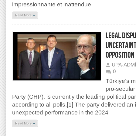
impressionnante et inattendue
»
Read More
LEGAL DISP
UNCERTAINT
OPPOSITION
UPA-ADM
0
Türkiye’s m
pro-secular
Party (CHP), is currently the leading political par
according to all polls.[1] The party delivered a
unexpected performance in the 2024
»
Read More