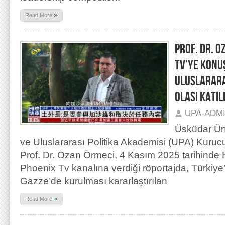
»
Read More
PROF. DR. 
TV’YE KONU
ULUSLARARA
OLASI KATIL
UPA-ADM
Üsküdar Üni
ve Uluslararası Politika Akademisi (UPA) Kuru
Prof. Dr. Ozan Örmeci, 4 Kasım 2025 tarihinde
Phoenix Tv kanalına verdiği röportajda, Türki
Gazze’de kurulması kararlaştırılan
»
Read More