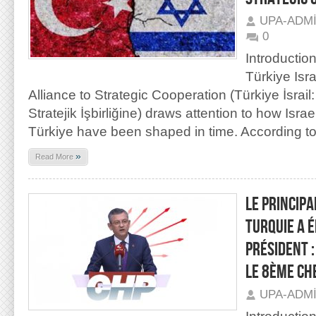
UPA-ADM
0
Introductio
Türkiye Isr
Alliance to Strategic Cooperation (Türkiye İsrail:
Stratejik İşbirliğine) draws attention to how Israe
Türkiye have been shaped in time. According t
»
Read More
LE PRINCIPA
TURQUIE A 
PRÉSIDENT 
LE 8ÈME CH
UPA-ADM