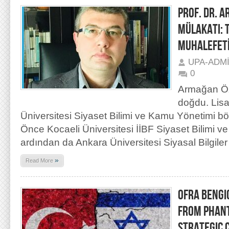
PROF. DR. 
MÜLAKATI: T
MUHALEFETİ
UPA-ADM
0
Armağan Öz
doğdu. Lisa
Üniversitesi Siyaset Bilimi ve Kamu Yönetimi 
Önce Kocaeli Üniversitesi İİBF Siyaset Bilimi 
ardından da Ankara Üniversitesi Siyasal Bilgiler 
»
Read More
OFRA BENGIO
FROM PHANT
STRATEGIC 