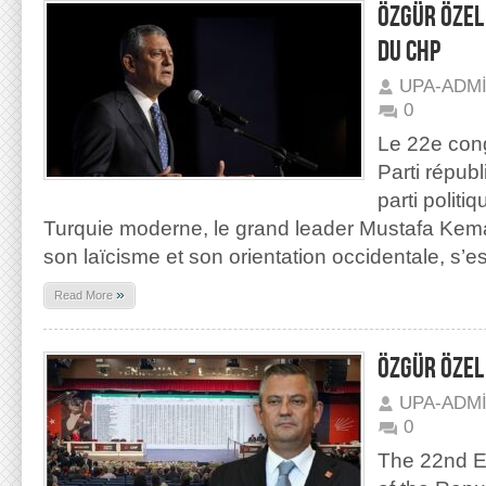
Özgür Özel
du CHP
UPA-ADM
0
Le 22e cong
Parti répub
parti politi
Turquie moderne, le grand leader Mustafa Kema
son laïcisme et son orientation occidentale, s’es
»
Read More
ÖZGÜR ÖZEL
UPA-ADM
0
The 22nd E