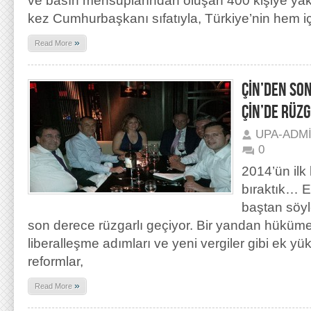
ve basın mensuplarından oluşan 400 kişiye yakı
kez Cumhurbaşkanı sıfatıyla, Türkiye’nin hem iç
»
Read More
ÇİN’DEN SON
ÇİN’DE RÜZG
UPA-ADM
0
2014’ün ilk
bıraktık… 
baştan söyl
son derece rüzgarlı geçiyor. Bir yandan hüküme
liberalleşme adımları ve yeni vergiler gibi ek yü
reformlar,
»
Read More