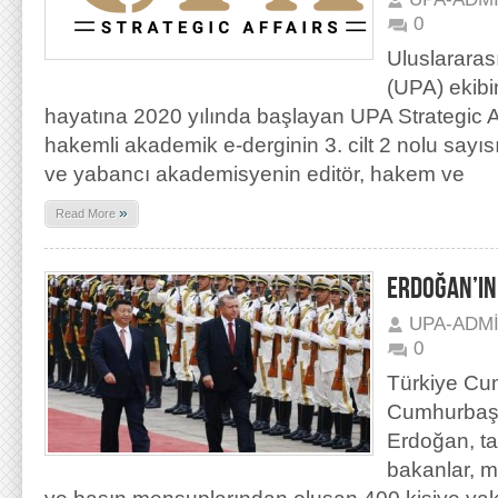
0
Uluslararas
(UPA) ekibi
hayatına 2020 yılında başlayan UPA Strategic Aff
hakemli akademik e-derginin 3. cilt 2 nolu sayıs
ve yabancı akademisyenin editör, hakem ve
»
Read More
ERDOĞAN’IN 
UPA-ADM
0
Türkiye Cum
Cumhurbaş
Erdoğan, ta
bakanlar, mi