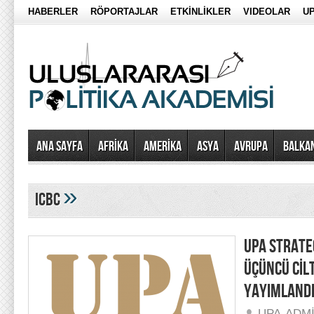
HABERLER
RÖPORTAJLAR
ETKİNLİKLER
VIDEOLAR
UP
Ana Sayfa
AFRİKA
AMERİKA
ASYA
AVRUPA
BALKA
»
icbc
UPA STRATEG
ÜÇÜNCÜ CİLT
YAYIMLAND
UPA-ADM