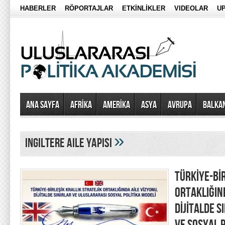
HABERLER
RÖPORTAJLAR
ETKİNLİKLER
VIDEOLAR
UP
Ana Sayfa
AFRİKA
AMERİKA
ASYA
AVRUPA
BALKA
»
ingiltere aile yapısı
TÜRKİYE-BİR
ORTAKLIĞIN
DİJİTALDE 