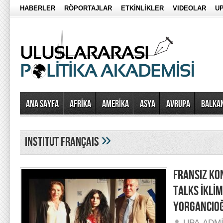
HABERLER
RÖPORTAJLAR
ETKİNLİKLER
VIDEOLAR
UP
Ana Sayfa
AFRİKA
AMERİKA
ASYA
AVRUPA
BALKA
»
Institut Français
FRANSIZ KO
TALKS İKLİM
YORGANCIOĞ
UPA-ADM