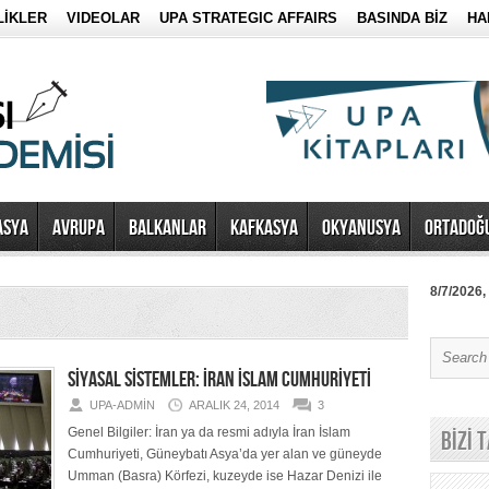
LİKLER
VIDEOLAR
UPA STRATEGIC AFFAIRS
BASINDA BİZ
HA
ASYA
AVRUPA
BALKANLAR
KAFKASYA
OKYANUSYA
ORTADOĞ
8/7/2026,
SİYASAL SİSTEMLER: İRAN İSLAM CUMHURİYETİ
UPA-ADMIN
ARALIK 24, 2014
3
Genel Bilgiler: İran ya da resmi adıyla İran İslam
BİZİ 
Cumhuriyeti, Güneybatı Asya’da yer alan ve güneyde
Umman (Basra) Körfezi, kuzeyde ise Hazar Denizi ile