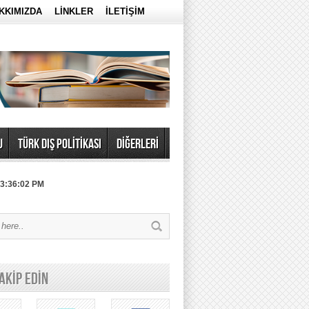
KKIMIZDA
LİNKLER
İLETİŞİM
U
TÜRK DIŞ POLİTİKASI
DİĞERLERİ
 3:36:02 PM
TAKİP EDİN