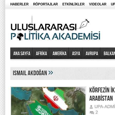
HABERLER
RÖPORTAJLAR
ETKİNLİKLER
VIDEOLAR
UP
Ana Sayfa
AFRİKA
AMERİKA
ASYA
AVRUPA
BALKA
»
ismail akdoğan
KÖRFEZİN İK
ARABİSTAN
UPA-ADM
2