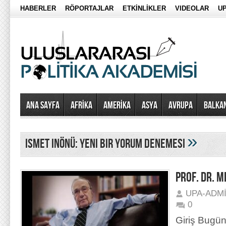
HABERLER
RÖPORTAJLAR
ETKİNLİKLER
VIDEOLAR
UP
Ana Sayfa
AFRİKA
AMERİKA
ASYA
AVRUPA
BALKA
»
ismet inönü: yeni bir yorum denemesi
PROF. DR. M
UPA-ADM
0
Giriş Bugün