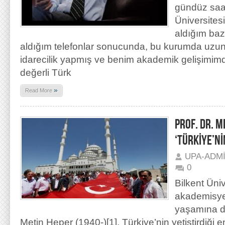
gündüz saat
Üniversites
aldığım ba
aldığım telefonlar sonucunda, bu kurumda uzu
idarecilik yapmış ve benim akademik gelişimimd
değerli Türk
»
Read More
PROF. DR. 
‘TÜRKİYE’Nİ
UPA-ADM
0
Bilkent Üni
akademisye
yaşamına d
Metin Heper (1940-)[1], Türkiye’nin yetiştirdiği 