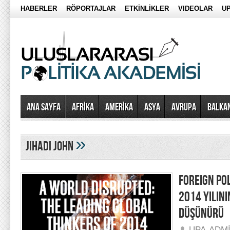
HABERLER
RÖPORTAJLAR
ETKİNLİKLER
VIDEOLAR
UP
Ana Sayfa
AFRİKA
AMERİKA
ASYA
AVRUPA
BALKA
»
jihadi john
FOREIGN PO
2014 YILIN
DÜŞÜNÜRÜ
UPA-ADM