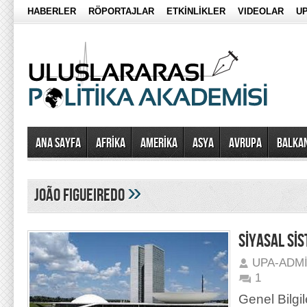
HABERLER
RÖPORTAJLAR
ETKİNLİKLER
VIDEOLAR
UP
Ana Sayfa
AFRİKA
AMERİKA
ASYA
AVRUPA
BALKA
»
João Figueiredo
SİYASAL Sİ
UPA-ADM
1
Genel Bilgil