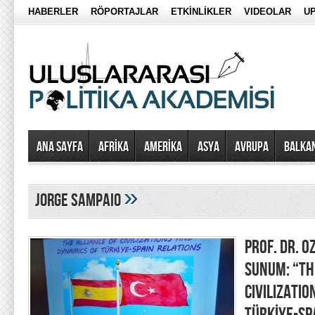
HABERLER
RÖPORTAJLAR
ETKİNLİKLER
VIDEOLAR
UP
Ana Sayfa
AFRİKA
AMERİKA
ASYA
AVRUPA
BALKA
»
Jorge Sampaio
PROF. DR. O
SUNUM: “TH
CIVILIZATI