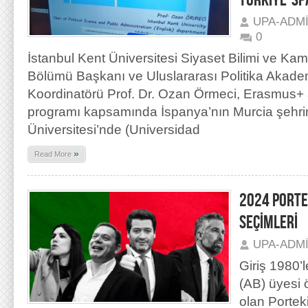
TÜRKİYE-SP
UPA-ADM
0
İstanbul Kent Üniversitesi Siyaset Bilimi ve Kam
Bölümü Başkanı ve Uluslararası Politika Akad
Koordinatörü Prof. Dr. Ozan Örmeci, Erasmus+ 
programı kapsamında İspanya’nın Murcia şeh
Üniversitesi’nde (Universidad
»
Read More
2024 PORTE
SEÇİMLERİ
UPA-ADM
Giriş 1980’l
(AB) üyesi 
olan Portek