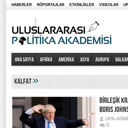
HABERLER
RÖPORTAJLAR
ETKİNLİKLER
VIDEOLAR
UP
Ana Sayfa
AFRİKA
AMERİKA
ASYA
AVRUPA
BALKA
»
kalfat
BİRLEŞİK KR
BORIS JOHN
UPA-ADM
0