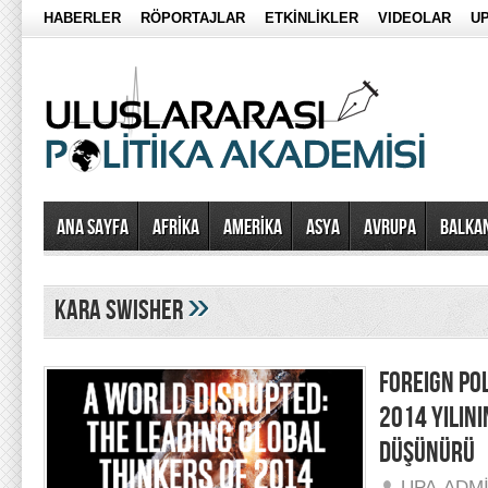
HABERLER
RÖPORTAJLAR
ETKİNLİKLER
VIDEOLAR
UP
Ana Sayfa
AFRİKA
AMERİKA
ASYA
AVRUPA
BALKA
»
kara swisher
FOREIGN PO
2014 YILIN
DÜŞÜNÜRÜ
UPA-ADM