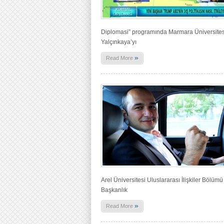
Diplomasi” programında Marmara Üniversitesi 
Yalçınkaya’yı
»
Read More
Arel Üniversitesi Uluslararası İlişkiler Bölü
Başkanlık
»
Read More