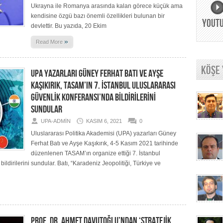
Ukrayna ile Romanya arasında kalan görece küçük ama
kendisine özgü bazı önemli özellikleri bulunan bir
YOUT
devlettir. Bu yazıda, 20 Ekim
»
Read More
KÖŞE
UPA YAZARLARI GÜNEY FERHAT BATI VE AYŞE
KAŞIKIRIK, TASAM’IN 7. İSTANBUL ULUSLARARASI
GÜVENLİK KONFERANSI’NDA BİLDİRİLERİNİ
SUNDULAR
UPA-ADMIN
KASIM 6, 2021
0
Uluslararası Politika Akademisi (UPA) yazarları Güney
Ferhat Batı ve Ayşe Kaşıkırık, 4-5 Kasım 2021 tarihinde
düzenlenen TASAM’ın organize ettiği 7. İstanbul
ildirilerini sundular. Batı, “Karadeniz Jeopolitiği, Türkiye ve
PROF. DR. AHMET DAVUTOĞLU’NDAN ‘STRATEJİK