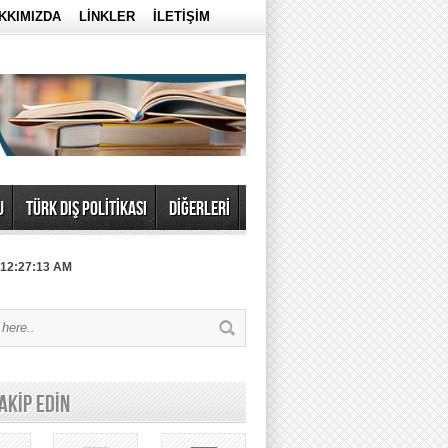
KKIMIZDA
LİNKLER
İLETİŞİM
U
TÜRK DIŞ POLİTİKASI
DİĞERLERİ
 12:27:13 AM
TAKİP EDİN