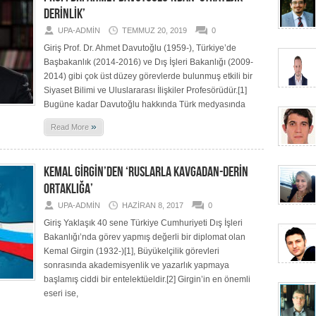
DERİNLİK’
UPA-ADMIN
TEMMUZ 20, 2019
0
Giriş Prof. Dr. Ahmet Davutoğlu (1959-), Türkiye’de
Başbakanlık (2014-2016) ve Dış İşleri Bakanlığı (2009-
2014) gibi çok üst düzey görevlerde bulunmuş etkili bir
Siyaset Bilimi ve Uluslararası İlişkiler Profesörüdür.[1]
Bugüne kadar Davutoğlu hakkında Türk medyasında
»
Read More
KEMAL GİRGİN’DEN ‘RUSLARLA KAVGADAN-DERİN
ORTAKLIĞA’
UPA-ADMIN
HAZIRAN 8, 2017
0
Giriş Yaklaşık 40 sene Türkiye Cumhuriyeti Dış İşleri
Bakanlığı’nda görev yapmış değerli bir diplomat olan
Kemal Girgin (1932-)[1], Büyükelçilik görevleri
sonrasında akademisyenlik ve yazarlık yapmaya
başlamış ciddi bir entelektüeldir.[2] Girgin’in en önemli
eseri ise,