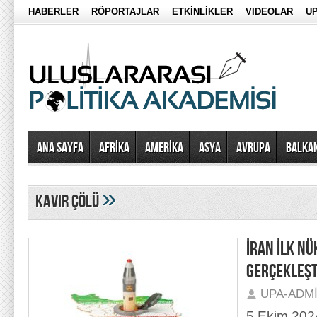
HABERLER
RÖPORTAJLAR
ETKİNLİKLER
VIDEOLAR
UP
Ana Sayfa
AFRİKA
AMERİKA
ASYA
AVRUPA
BALKA
»
kavir çölü
İRAN İLK NÜ
GERÇEKLEŞT
UPA-ADM
5 Ekim 202