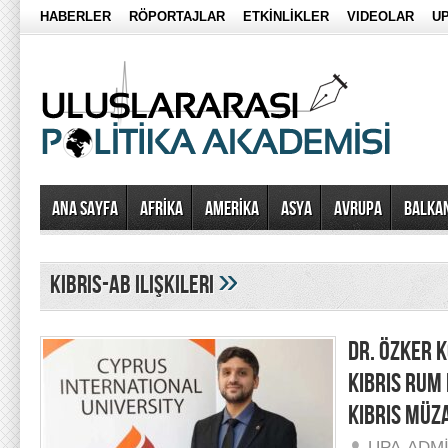
HABERLER
RÖPORTAJLAR
ETKİNLİKLER
VIDEOLAR
UP
Ana Sayfa
AFRİKA
AMERİKA
ASYA
AVRUPA
BALKA
»
kıbrıs-ab ilişkileri
DR. ÖZKER 
KIBRIS RUM 
KIBRIS MÜZ
UPA-ADM