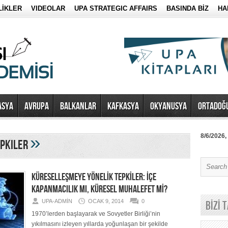
LİKLER
VIDEOLAR
UPA STRATEGIC AFFAIRS
BASINDA BİZ
HA
ASYA
AVRUPA
BALKANLAR
KAFKASYA
OKYANUSYA
ORTADOĞ
»
8/6/2026,
epkiler
KÜRESELLEŞMEYE YÖNELİK TEPKİLER: İÇE
KAPANMACILIK MI, KÜRESEL MUHALEFET Mİ?
UPA-ADMIN
OCAK 9, 2014
0
BİZİ 
1970’lerden başlayarak ve Sovyetler Birliği’nin
yıkılmasını izleyen yıllarda yoğunlaşan bir şekilde