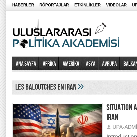
HABERLER
RÖPORTAJLAR
ETKİNLİKLER
VIDEOLAR
UP
Ana Sayfa
AFRİKA
AMERİKA
ASYA
AVRUPA
BALKA
»
les baloutches en iran
SITUATION 
IRAN
UPA-ADM
Introductio