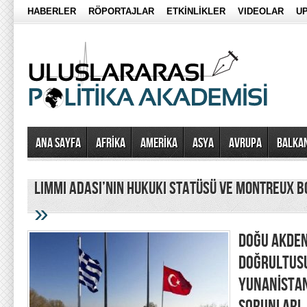
HABERLER
RÖPORTAJLAR
ETKİNLİKLER
VIDEOLAR
UP
Ana Sayfa
AFRİKA
AMERİKA
ASYA
AVRUPA
BALKA
Limmi Adası’nın Hukuki Statüsü ve Montreux 
»
DOĞU AKDEN
DOĞRULTUSU
YUNANİSTAN