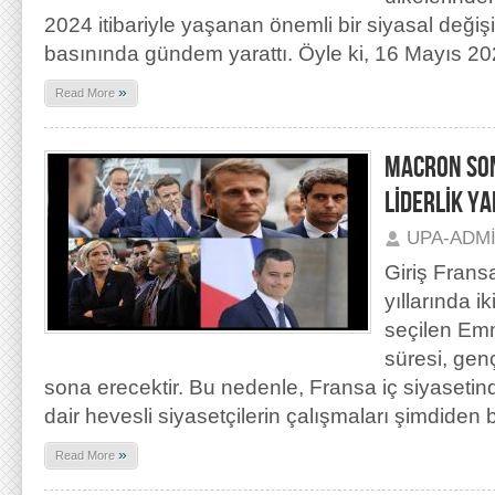
2024 itibariyle yaşanan önemli bir siyasal değ
basınında gündem yarattı. Öyle ki, 16 Mayıs 20
»
Read More
MACRON SON
LİDERLİK YA
UPA-ADM
Giriş Fran
yıllarında 
seçilen Em
süresi, gen
sona erecektir. Bu nedenle, Fransa iç siyaseti
dair hevesli siyasetçilerin çalışmaları şimdiden 
»
Read More