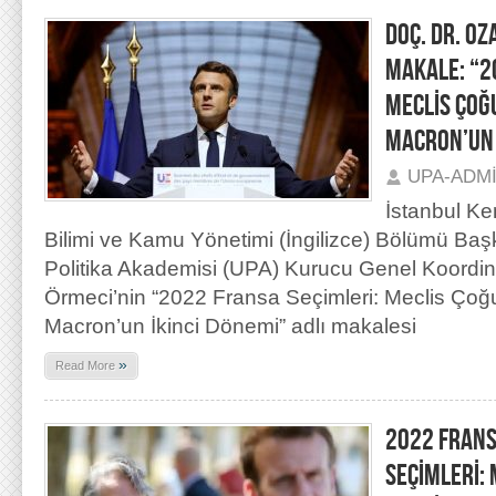
DOÇ. DR. OZ
MAKALE: “2
MECLİS ÇO
MACRON’UN 
UPA-ADM
İstanbul Ke
Bilimi ve Kamu Yönetimi (İngilizce) Bölümü Baş
Politika Akademisi (UPA) Kurucu Genel Koordin
Örmeci’nin “2022 Fransa Seçimleri: Meclis Ç
Macron’un İkinci Dönemi” adlı makalesi
»
Read More
2022 FRAN
SEÇİMLERİ: 