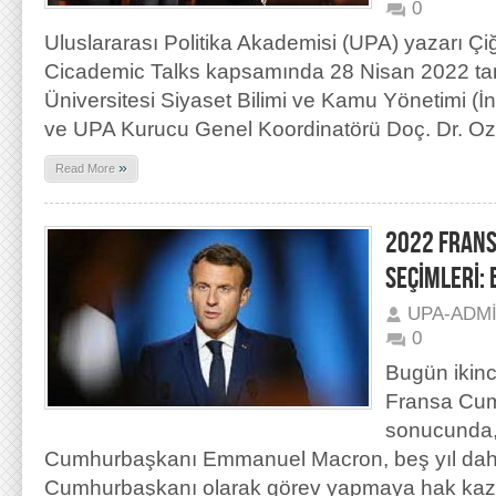
0
Uluslararası Politika Akademisi (UPA) yazarı Ç
Cicademic Talks kapsamında 28 Nisan 2022 tar
Üniversitesi Siyaset Bilimi ve Kamu Yönetimi (İ
ve UPA Kurucu Genel Koordinatörü Doç. Dr. O
»
Read More
2022 FRAN
SEÇİMLERİ:
UPA-ADM
0
Bugün ikinc
Fransa Cum
sonucunda,
Cumhurbaşkanı Emmanuel Macron, beş yıl da
Cumhurbaşkanı olarak görev yapmaya hak kaza