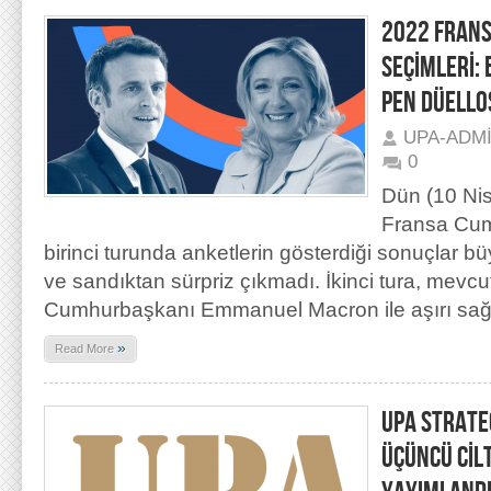
2022 FRAN
SEÇİMLERİ:
PEN DÜELLO
UPA-ADM
0
Dün (10 Ni
Fransa Cum
birinci turunda anketlerin gösterdiği sonuçlar 
ve sandıktan sürpriz çıkmadı. İkinci tura, mevc
Cumhurbaşkanı Emmanuel Macron ile aşırı sağc
»
Read More
UPA STRATEG
ÜÇÜNCÜ CİLT