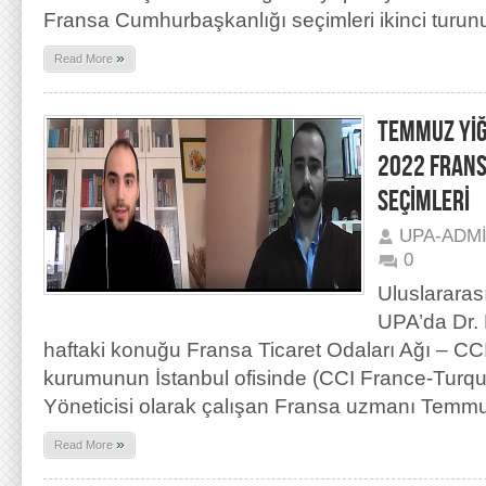
Fransa Cumhurbaşkanlığı seçimleri ikinci turunu
»
Read More
TEMMUZ YİĞ
2022 FRAN
SEÇİMLERİ
UPA-ADM
0
Uluslararas
UPA’da Dr. 
haftaki konuğu Fransa Ticaret Odaları Ağı – CCI
kurumunun İstanbul ofisinde (CCI France-Turqui
Yöneticisi olarak çalışan Fransa uzmanı Temmu
»
Read More