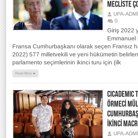
MECLİSTE Ç
UPA-ADM
0
Giriş 2022 
Emmanuel M
Fransa Cumhurbaşkanı olarak seçen Fransız ha
2022) 577 milletvekili ve yeni hükümetin belirle
parlamento seçimlerinin ikinci turu için (ilk
»
Read More
CICADEMIC T
ÖRMECİ MÜL
CUMHURBAŞK
İKİNCİ MAC
UPA-ADM