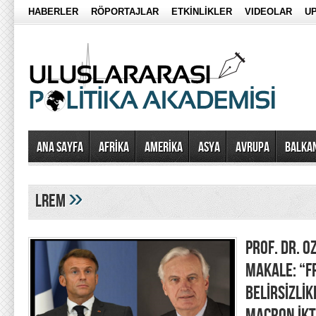
HABERLER
RÖPORTAJLAR
ETKİNLİKLER
VIDEOLAR
UP
Ana Sayfa
AFRİKA
AMERİKA
ASYA
AVRUPA
BALKA
»
lrem
PROF. DR. O
MAKALE: “F
BELİRSİZLİK