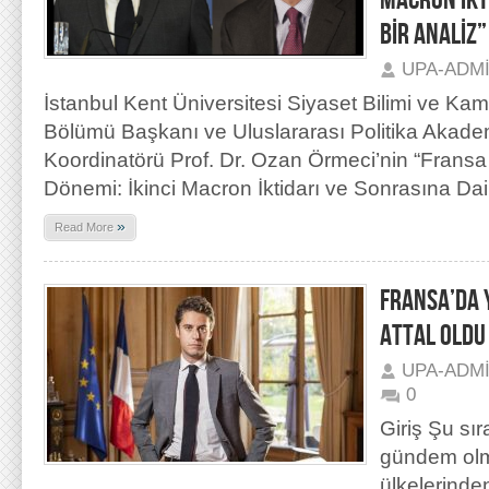
MACRON İKT
BİR ANALİZ”
UPA-ADM
İstanbul Kent Üniversitesi Siyaset Bilimi ve Kam
Bölümü Başkanı ve Uluslararası Politika Akad
Koordinatörü Prof. Dr. Ozan Örmeci’nin “Fransa S
Dönemi: İkinci Macron İktidarı ve Sonrasına Dair
»
Read More
FRANSA’DA 
ATTAL OLDU
UPA-ADM
0
Giriş Şu sır
gündem olm
ülkelerinde