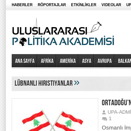
HABERLER
RÖPORTAJLAR
ETKİNLİKLER
VIDEOLAR
UP
Ana Sayfa
AFRİKA
AMERİKA
ASYA
AVRUPA
BALKA
»
lübnanlı hıristiyanlar
ORTADOĞU’N
UPA-ADM
1
Osmanlı İm