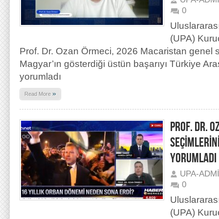
0
Uluslararas
(UPA) Kuru
Prof. Dr. Ozan Örmeci, 2026 Macaristan genel 
Magyar’ın gösterdiği üstün başarıyı Türkiye Araşt
yorumladı
»
Read More
PROF. DR. 
SEÇİMLERİN
YORUMLADI
UPA-ADM
0
Uluslararas
(UPA) Kuru