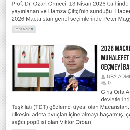
Prof. Dr. Ozan Örmeci, 13 Nisan 2026 tarihinde
yayınlanan ve Hamza Çiftçi’nin sunduğu “Habe
2026 Macaristan genel seçimlerinde Peter Magy
»
Read More
2026 MACAR
MUHALEFET 
GEÇMEYİ BA
UPA-ADM
0
Giriş Orta 
devletlerin
Teşkilatı (TDT) gözlemci üyesi olan Macaristan
ülkesini adeta avuçları içine almayı başarmış, ço
sağcı popülist olan Viktor Orban