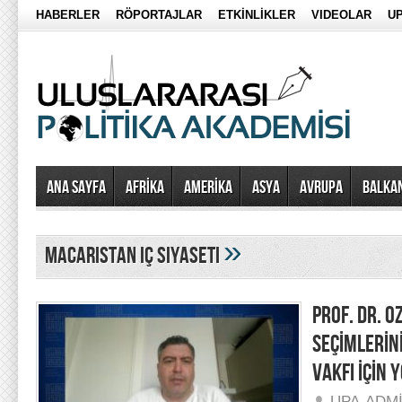
HABERLER
RÖPORTAJLAR
ETKİNLİKLER
VIDEOLAR
UP
Ana Sayfa
AFRİKA
AMERİKA
ASYA
AVRUPA
BALKA
»
macaristan iç siyaseti
PROF. DR. 
SEÇİMLERİN
VAKFI İÇİN
UPA-ADM