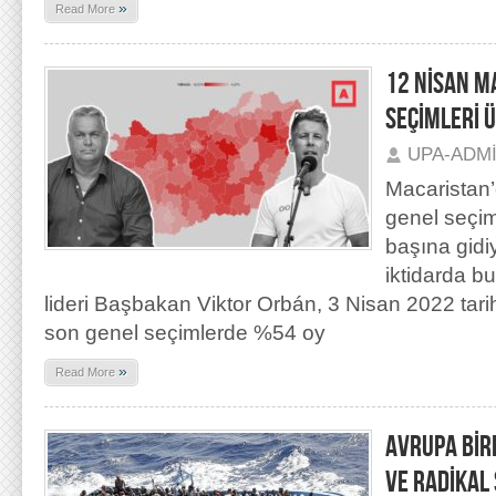
»
Read More
12 NİSAN M
SEÇİMLERİ 
UPA-ADM
Macaristan
genel seçim
başına gidi
iktidarda b
lideri Başbakan Viktor Orbán, 3 Nisan 2022 tarih
son genel seçimlerde %54 oy
»
Read More
AVRUPA BİR
VE RADİKAL 