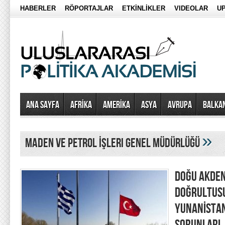
HABERLER
RÖPORTAJLAR
ETKİNLİKLER
VIDEOLAR
UP
Ana Sayfa
AFRİKA
AMERİKA
ASYA
AVRUPA
BALKA
»
Maden ve Petrol İşleri Genel Müdürlüğü
DOĞU AKDEN
DOĞRULTUSU
YUNANİSTAN